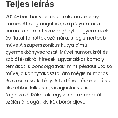
Teljes leírás
2024-ben hunyt el csontrákban Jeremy
James Strong angol író, aki pályafutása
során több mint száz regényt írt gyermekek
és fiatal felnőttek számára, s legismertebb
műve A szuperszonikus kutya című
gyermekkönyvsorozat. Művei humorukról és
szójátékaikról híresek, ugyanakkor komoly
témákat is boncolgatnak, mint például utolsó
műve, a könnyfakasztó, ám mégis humoros
Róka és a sarki fény. A történet főszereplője a
filozofikus lelkületű, virágjóslással is
foglalkozó Róka, aki egyik nap az erdei út
szélén álldogál, kis kék bőröndjével.