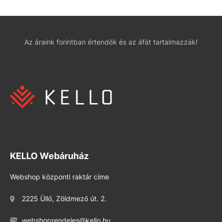
Az áraink forintban értendők és az áfát tartalmazzák!
KELLO Webáruház
Webshop központi raktár címe
2225 Üllő, Zöldmező út. 2.
webshoprendeles@kello.hu