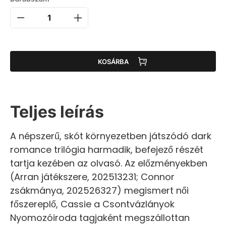
KOSÁRBA
Teljes leírás
A népszerű, skót környezetben játszódó dark
romance trilógia harmadik, befejező részét
tartja kezében az olvasó. Az előzményekben
(Arran játékszere, 202513231; Connor
zsákmánya, 202526327) megismert női
főszereplő, Cassie a Csontvázlányok
Nyomozóiroda tagjaként megszállottan