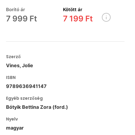
Borító ár
Kötött ár
7 999 Ft
7 199 Ft
Szerző
Vines, Jolie
ISBN
9789636941147
Egyéb szerzőség
Bótyik Bettina Zora (ford.)
Nyelv
magyar