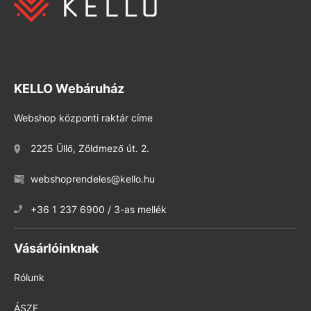
KELLO Webáruház
Webshop központi raktár címe
2225 Üllő, Zöldmező út. 2.
webshoprendeles@kello.hu
+36 1 237 6900 / 3-as mellék
Vásárlóinknak
Rólunk
ÁSZF