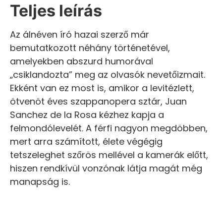
Teljes leírás
Az álnéven író hazai szerző már
bemutatkozott néhány történetével,
amelyekben abszurd humorával
„csiklandozta” meg az olvasók nevetőizmait.
Ekként van ez most is, amikor a levitézlett,
ötvenöt éves szappanopera sztár, Juan
Sanchez de la Rosa kézhez kapja a
felmondólevelét. A férfi nagyon megdöbben,
mert arra számított, élete végégig
tetszeleghet szőrös mellével a kamerák előtt,
hiszen rendkívül vonzónak látja magát még
manapság is.