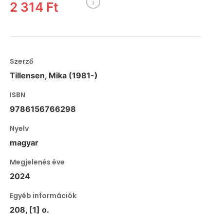
2 314 Ft
Szerző
Tillensen, Mika (1981-)
ISBN
9786156766298
Nyelv
magyar
Megjelenés éve
2024
Egyéb információk
208, [1] o.