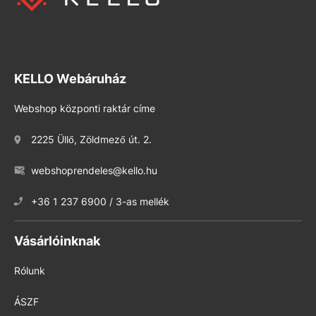
KELLO Webáruház
Webshop központi raktár címe
2225 Üllő, Zöldmező út. 2.
webshoprendeles@kello.hu
+36 1 237 6900 / 3-as mellék
Vásárlóinknak
Rólunk
ÁSZF