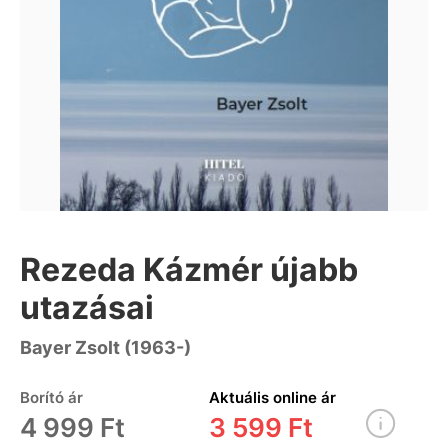
Rezeda Kázmér újabb
utazásai
Bayer Zsolt (1963-)
Borító ár
Aktuális online ár
4 999 Ft
3 599 Ft