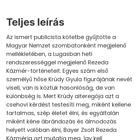
Teljes leírás
Az ismert publicista kötetbe gyűjtötte a
Magyar Nemzet szombatonként megjelenő
mellékletében, a Lugasban heti
rendszerességgel megjelenő Rezeda
Kázmér-történeteit. Egyes szám első
személyű hőse Krúdy Gyula figurájának nevét
viseli, van is köztük hasonlóság, de van
különbség is. Mert Krúdy alteregója azt a
csehovi kérdést testesíti meg, miként kellene
tartalmas, szép életet élni, és egyáltalán
miként kéne ábrándozás és álmodozás
helyett valóban élni, Bayer Zsolt Rezeda
Kázmérja azt mutatja meg, így kell