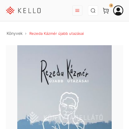
BEJELENTKEZÉS
0
Könyvek
Rezeda Kázmér újabb utazásai