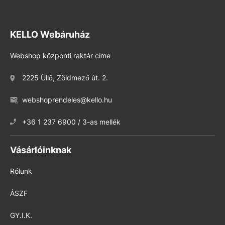
KELLO Webáruház
Webshop központi raktár címe
2225 Üllő, Zöldmező út. 2.
webshoprendeles@kello.hu
+36 1 237 6900 / 3-as mellék
Vásárlóinknak
Rólunk
ÁSZF
GY.I.K.