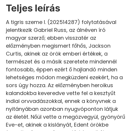
Teljes leírás
A tigris szeme I. (202514287) folytatásával
jelentkezik Gabriel Russ, az álnéven író
magyar szerző; ebben visszatér az
előzményben megismert főhős, Jackson
Curtis, akinek az örök emberi értékek, a
természet és a másik szeretete mindennél
fontosabb, éppen ezért ő hajlandó minden
lehetséges módon megküzdeni ezekért, ha a
sors úgy hozza. Az előzményben heroikus
kalandokba keveredve vette fel a kesztyűt
indiai orvvadászokkal, ennek a könyvnek a
nyitányában azonban nyugvóponton látjuk
az életét. Nőül vette a megözvegyül, gyönyörű
Eve-et, akinek a kislányát, Edent örökbe