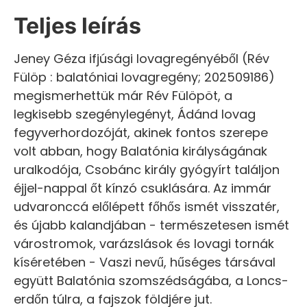
Teljes leírás
Jeney Géza ifjúsági lovagregényéből (Rév
Fülöp : balatóniai lovagregény; 202509186)
megismerhettük már Rév Fülöpöt, a
legkisebb szegénylegényt, Ádánd lovag
fegyverhordozóját, akinek fontos szerepe
volt abban, hogy Balatónia királyságának
uralkodója, Csobánc király gyógyírt találjon
éjjel-nappal őt kínzó csuklására. Az immár
udvaronccá előlépett főhős ismét visszatér,
és újabb kalandjában - természetesen ismét
várostromok, varázslások és lovagi tornák
kíséretében - Vaszi nevű, hűséges társával
együtt Balatónia szomszédságába, a Loncs-
erdőn túlra, a fajszok földjére jut.