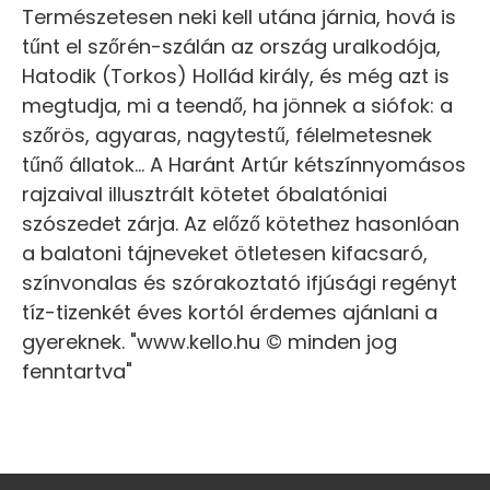
Természetesen neki kell utána járnia, hová is
tűnt el szőrén-szálán az ország uralkodója,
Hatodik (Torkos) Hollád király, és még azt is
megtudja, mi a teendő, ha jönnek a siófok: a
szőrös, agyaras, nagytestű, félelmetesnek
tűnő állatok... A Haránt Artúr kétszínnyomásos
rajzaival illusztrált kötetet óbalatóniai
szószedet zárja. Az előző kötethez hasonlóan
a balatoni tájneveket ötletesen kifacsaró,
színvonalas és szórakoztató ifjúsági regényt
tíz-tizenkét éves kortól érdemes ajánlani a
gyereknek. "www.kello.hu © minden jog
fenntartva"