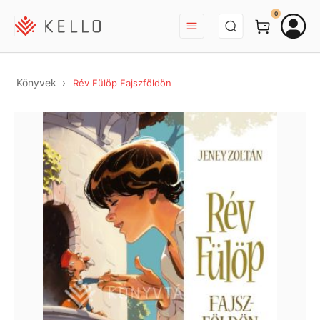
BEJELENTKEZÉS
0
Könyvek
Rév Fülöp Fajszföldön