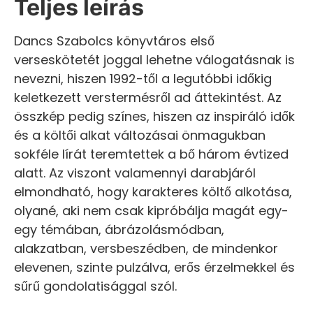
Teljes leírás
Dancs Szabolcs könyvtáros első
verseskötetét joggal lehetne válogatásnak is
nevezni, hiszen 1992-től a legutóbbi időkig
keletkezett verstermésről ad áttekintést. Az
összkép pedig színes, hiszen az inspiráló idők
és a költői alkat változásai önmagukban
sokféle lírát teremtettek a bő három évtized
alatt. Az viszont valamennyi darabjáról
elmondható, hogy karakteres költő alkotása,
olyané, aki nem csak kipróbálja magát egy-
egy témában, ábrázolásmódban,
alakzatban, versbeszédben, de mindenkor
elevenen, szinte pulzálva, erős érzelmekkel és
sűrű gondolatisággal szól.