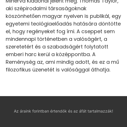
Minerva Kiadónál jelent meg. Thomas Taylor,
aki szépirodalmi társaságoknak
köszönhetően magyar nyelven is publikál, egy
egyetemi teológiaelőadás hatására döntötte
el, hogy regényeket fog írni. A cseppet sem
mindennapi történetben a valóságért, a
szeretetért és a szabadságért folytatott
emberi harc kerül a középpontba. A
Reménység az, ami mindig adott, és ez a mű
filozofikus üzenetét is valósággal áthatja.
Az áraink forintban értendők és az áfát tartalmazzák!