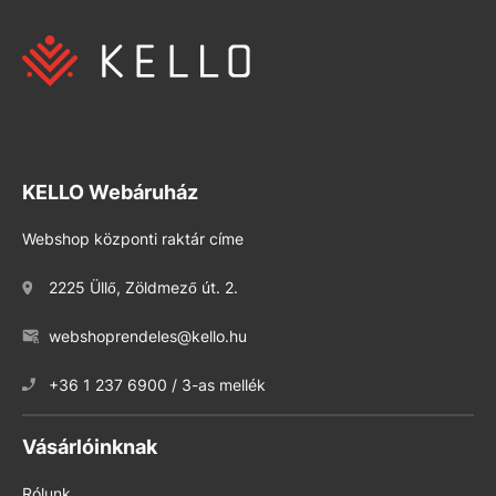
KELLO Webáruház
Webshop központi raktár címe
2225 Üllő, Zöldmező út. 2.
webshoprendeles@kello.hu
+36 1 237 6900 / 3-as mellék
Vásárlóinknak
Rólunk