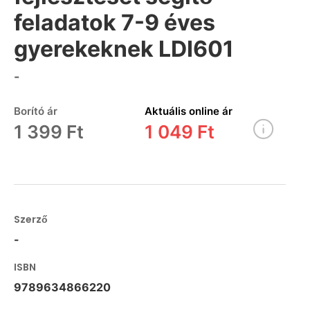
feladatok 7-9 éves
gyerekeknek LDI601
-
Borító ár
Aktuális online ár
1 399 Ft
1 049 Ft
Szerző
-
ISBN
9789634866220