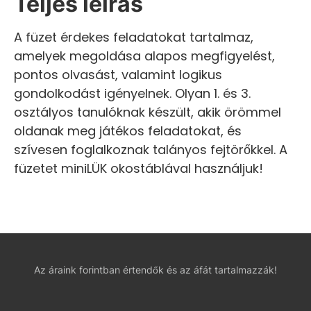
Teljes leírás
A füzet érdekes feladatokat tartalmaz,
amelyek megoldása alapos megfigyelést,
pontos olvasást, valamint logikus
gondolkodást igényelnek. Olyan 1. és 3.
osztályos tanulóknak készült, akik örömmel
oldanak meg játékos feladatokat, és
szívesen foglalkoznak talányos fejtörőkkel. A
füzetet miniLÜK okostáblával használjuk!
Az áraink forintban értendők és az áfát tartalmazzák!