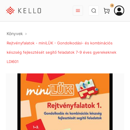
BEJELENTKEZÉS
0
Könyvek
Rejtvényfalatok - miniLÜK - Gondolkodási- és kombinációs
készség fejlesztését segítő feladatok 7-9 éves gyerekeknek
LDI601