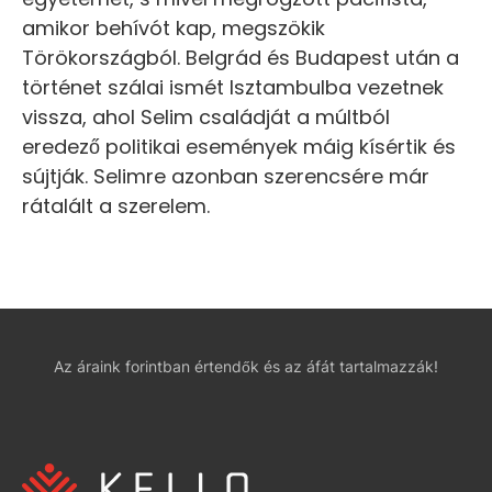
amikor behívót kap, megszökik
Törökországból. Belgrád és Budapest után a
történet szálai ismét Isztambulba vezetnek
vissza, ahol Selim családját a múltból
eredező politikai események máig kísértik és
sújtják. Selimre azonban szerencsére már
rátalált a szerelem.
Az áraink forintban értendők és az áfát tartalmazzák!