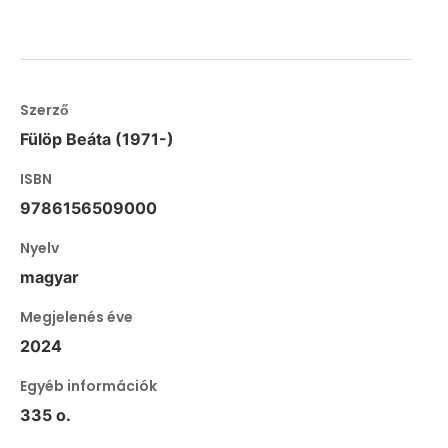
Szerző
Fülöp Beáta (1971-)
ISBN
9786156509000
Nyelv
magyar
Megjelenés éve
2024
Egyéb információk
335 o.