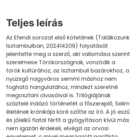
Teljes leírás
Az Efendi sorozat első kötetének (Találkozunk
Isztambulban, 202414209) folyatását
jelentette meg a szerző, aki vallomása szerint
szerelmese Törökországnak, vonzódik a
török kultúrához, az isztambuli bazárokhoz, a
nyüzsgő nagyváros semmi máshoz nem
fogható hangulatához, mindezt szeretné
megosztani olvasóival is. Trilógiájának
százfelé indázó történetét a főszereplő, Selim
életének krónikája köré szőtte az író. A jó eszű
és jólelkű fiatal férfit a gyógyításon kívül más
nem igazán érdekeli, elvégzi az orvosi
egyetemet, s mivel megrögzött pacifista,