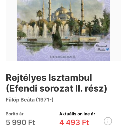
Rejtélyes Isztambul
(Efendi sorozat II. rész)
Fülöp Beáta (1971-)
Borító ár
Aktuális online ár
5 990 Ft
4 493 Ft