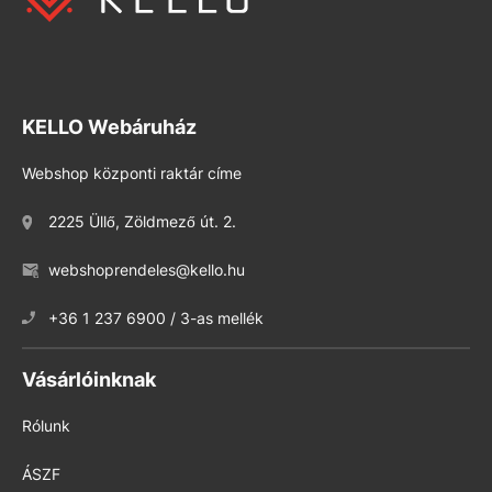
KELLO Webáruház
Webshop központi raktár címe
2225 Üllő, Zöldmező út. 2.
webshoprendeles@kello.hu
+36 1 237 6900 / 3-as mellék
Vásárlóinknak
Rólunk
ÁSZF