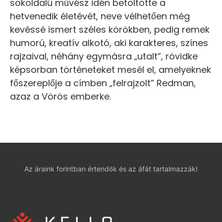
sokoldalú művész idén betöltötte a
hetvenedik életévét, neve vélhetően még
kevéssé ismert széles körökben, pedig remek
humorú, kreatív alkotó, aki karakteres, színes
rajzaival, néhány egymásra „utalt”, rövidke
képsorban történeteket mesél el, amelyeknek
főszereplője a címben „felrajzolt” Redman,
azaz a Vörös emberke.
Az áraink forintban értendők és az áfát tartalmazzák!