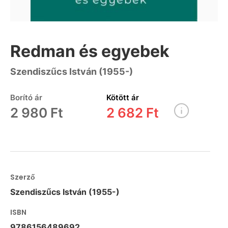
Redman és egyebek
Szendiszűcs István (1955-)
Borító ár
Kötött ár
2 980 Ft
2 682 Ft
Szerző
Szendiszűcs István (1955-)
ISBN
9786156489692