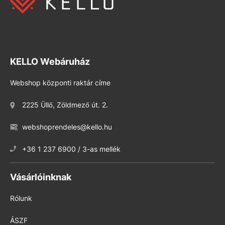
KELLO Webáruház
Webshop központi raktár címe
2225 Üllő, Zöldmező út. 2.
webshoprendeles@kello.hu
+36 1 237 6900 / 3-as mellék
Vásárlóinknak
Rólunk
ÁSZF