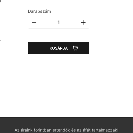
a
Darabszám
,
KOSÁRBA
Az áraink forintban értendők és az áfát tartalmazzák!