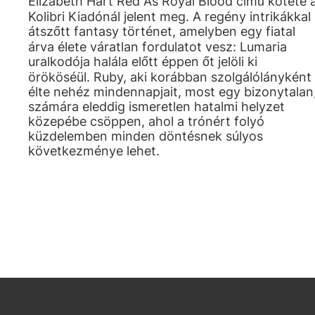
Elizabeth Hart Red As Royal Blood című kötete 
Kolibri Kiadónál jelent meg. A regény intrikákkal
átszőtt fantasy történet, amelyben egy fiatal
árva élete váratlan fordulatot vesz: Lumaria
uralkodója halála előtt éppen őt jelöli ki
örököséül. Ruby, aki korábban szolgálólányként
élte nehéz mindennapjait, most egy bizonytalan
számára eleddig ismeretlen hatalmi helyzet
közepébe csöppen, ahol a trónért folyó
küzdelemben minden döntésnek súlyos
következménye lehet.