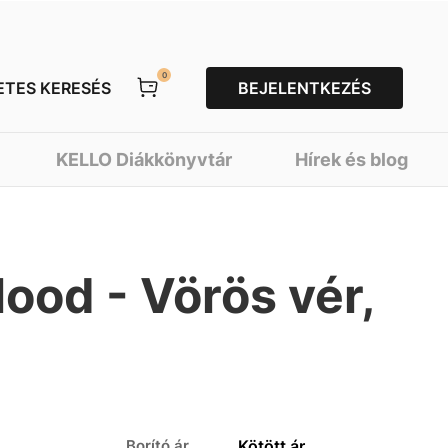
0
ETES KERESÉS
BEJELENTKEZÉS
KELLO Diákkönyvtár
Hírek és blog
ood - Vörös vér,
Borító ár
Kötött ár