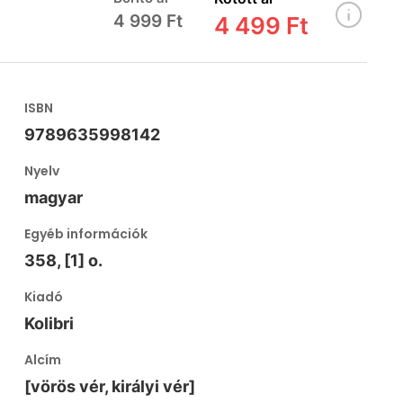
4 999 Ft
4 499 Ft
ISBN
9789635998142
Nyelv
magyar
Egyéb információk
358, [1] o.
Kiadó
Kolibri
Alcím
[vörös vér, királyi vér]