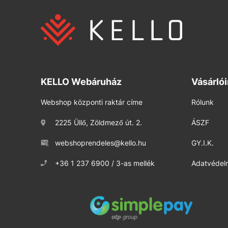
KELLO Webáruház
Vásárló
Webshop központi raktár címe
Rólunk
2225 Üllő, Zöldmező út. 2.
ÁSZF
webshoprendeles@kello.hu
GY.I.K.
+36 1 237 6900 / 3-as mellék
Adatvédelm