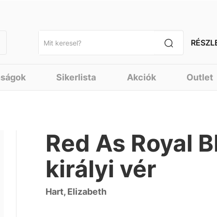
RÉSZL
nságok
Sikerlista
Akciók
Outlet
Red As Royal Bl
királyi vér
Hart, Elizabeth