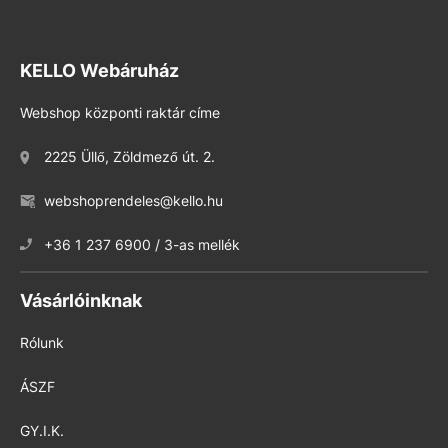
KELLO Webáruház
Webshop központi raktár címe
2225 Üllő, Zöldmező út. 2.
webshoprendeles@kello.hu
+36 1 237 6900 / 3-as mellék
Vásárlóinknak
Rólunk
ÁSZF
GY.I.K.