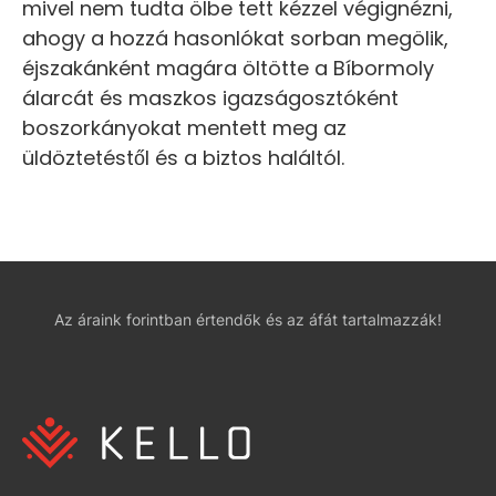
mivel nem tudta ölbe tett kézzel végignézni,
ahogy a hozzá hasonlókat sorban megölik,
éjszakánként magára öltötte a Bíbormoly
álarcát és maszkos igazságosztóként
boszorkányokat mentett meg az
üldöztetéstől és a biztos haláltól.
Az áraink forintban értendők és az áfát tartalmazzák!