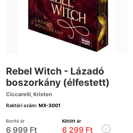
Rebel Witch - Lázadó
boszorkány (élfestett)
Ciccarelli, Kristen
Raktári szám:
MX-3001
Borító ár
Kötött ár
6 999 Ft
6 299 Ft