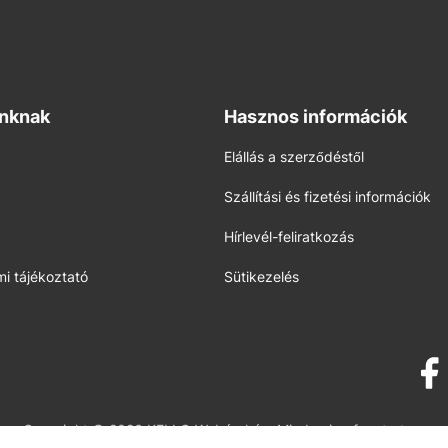
inknak
Hasznos információk
Elállás a szerződéstől
Szállítási és fizetési információk
Hírlevél-feliratkozás
i tájékoztató
Sütikezelés
Copyright © 2026 KELLO Webáruház. Minden jog fenntartva.