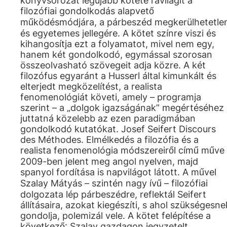
könyvsorozat legújabb kötete rávilágít a
filozófiai gondolkodás alapvető
működésmódjára, a párbeszéd megkerülhetetle
és egyetemes jellegére. A kötet színre viszi és
kihangosítja ezt a folyamatot, mivel nem egy,
hanem két gondolkodó, egymással szorosan
összeolvasható szövegeit adja közre. A két
filozófus egyaránt a Husserl által kimunkált és
elterjedt megközelítést, a realista
fenomenológiát követi, amely – programja
szerint – a „dolgok igazságának” megértéséhez
juttatná közelebb az ezen paradigmában
gondolkodó kutatókat. Josef Seifert Discours
des Méthodes. Elmélkedés a filozófia és a
realista fenomenológia módszereiről című műve
2009-ben jelent meg angol nyelven, majd
spanyol fordítása is napvilágot látott. A művel
Szalay Mátyás – szintén nagy ívű – filozófiai
dolgozata lép párbeszédre, reflektál Seifert
állításaira, azokat kiegészíti, s ahol szükségesne
gondolja, polemizál vele. A kötet felépítése a
következő: Szalay gazdagon jegyzetelt