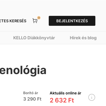
0
ETES KERESÉS
BEJELENTKEZÉS
KELLO Diákkönyvtár
Hírek és blog
enológia
Borító ár
Aktuális online ár
3 290 Ft
2 632 Ft