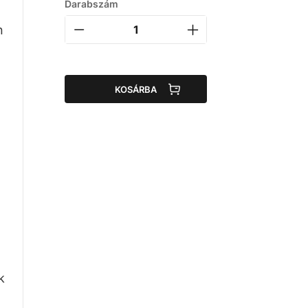
Darabszám
n
KOSÁRBA
k