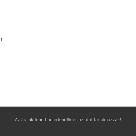
n
Az áraink forintban értendők és az áfát tartalmazzák!