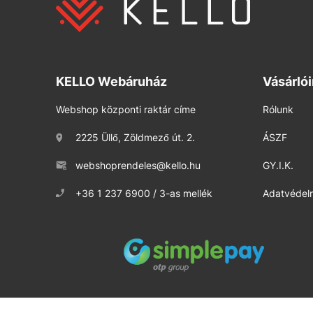
KELLO Webáruház
Vásárló
Webshop központi raktár címe
Rólunk
2225 Üllő, Zöldmező út. 2.
ÁSZF
webshoprendeles@kello.hu
GY.I.K.
+36 1 237 6900 / 3-as mellék
Adatvédelm