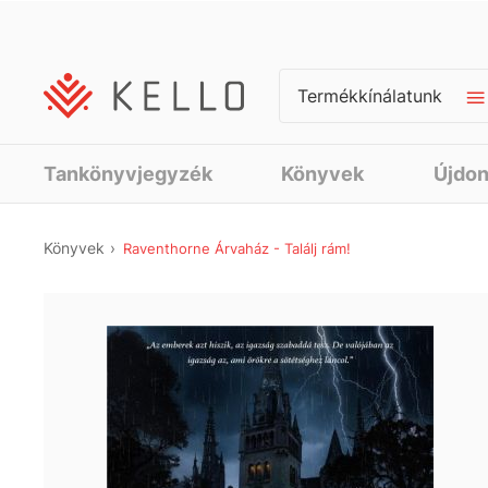
Termékkínálatunk
Tankönyvjegyzék
Könyvek
Újdo
Könyvek
Raventhorne Árvaház - Találj rám!