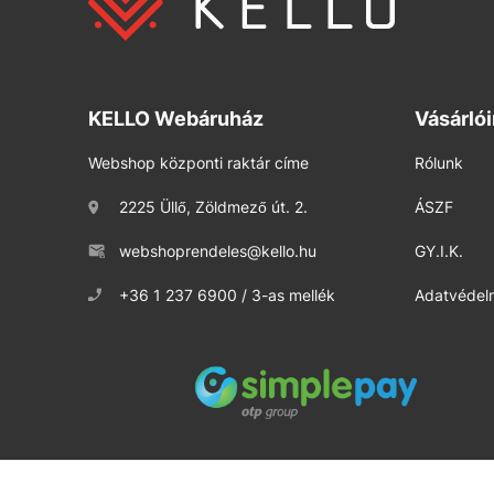
KELLO Webáruház
Vásárló
Webshop központi raktár címe
Rólunk
2225 Üllő, Zöldmező út. 2.
ÁSZF
webshoprendeles@kello.hu
GY.I.K.
+36 1 237 6900 / 3-as mellék
Adatvédelm