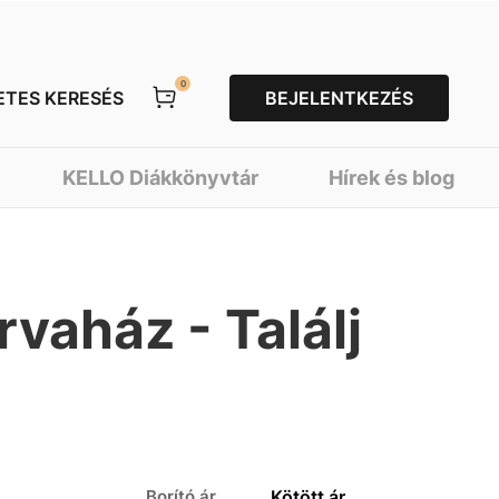
0
ETES KERESÉS
BEJELENTKEZÉS
KELLO Diákkönyvtár
Hírek és blog
vaház - Találj
Borító ár
Kötött ár