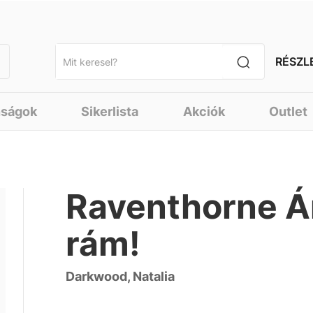
RÉSZL
nságok
Sikerlista
Akciók
Outlet
Raventhorne Ár
rám!
Darkwood, Natalia