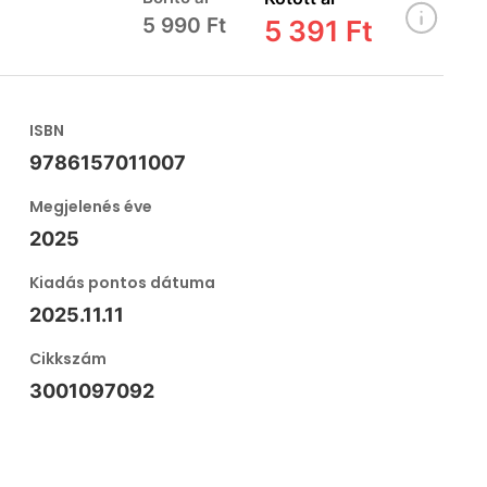
5 990 Ft
5 391 Ft
ISBN
9786157011007
Megjelenés éve
2025
Kiadás pontos dátuma
2025.11.11
Cikkszám
3001097092