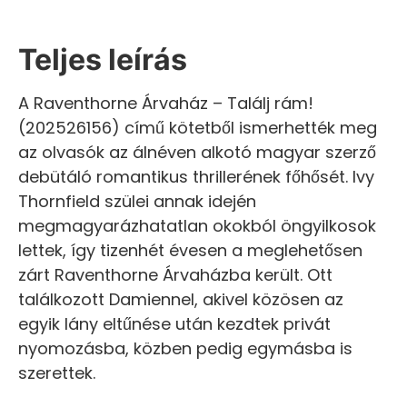
Teljes leírás
A Raventhorne Árvaház – Találj rám!
(202526156) című kötetből ismerhették meg
az olvasók az álnéven alkotó magyar szerző
debütáló romantikus thrillerének főhősét. Ivy
Thornfield szülei annak idején
megmagyarázhatatlan okokból öngyilkosok
lettek, így tizenhét évesen a meglehetősen
zárt Raventhorne Árvaházba került. Ott
találkozott Damiennel, akivel közösen az
egyik lány eltűnése után kezdtek privát
nyomozásba, közben pedig egymásba is
szerettek.