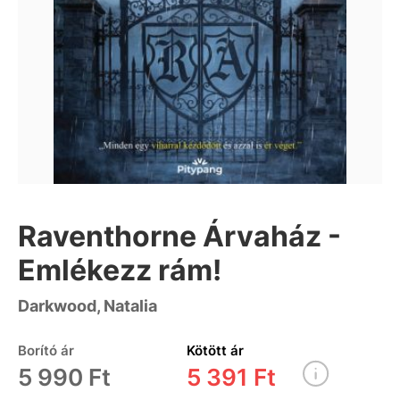
Raventhorne Árvaház -
Emlékezz rám!
Darkwood, Natalia
Borító ár
Kötött ár
5 990 Ft
5 391 Ft