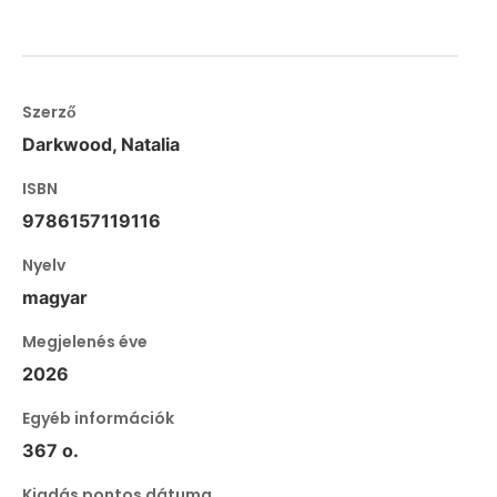
Szerző
Darkwood, Natalia
ISBN
9786157119116
Nyelv
magyar
Megjelenés éve
2026
Egyéb információk
367 o.
Kiadás pontos dátuma