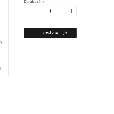
Darabszám
KOSÁRBA
,
g