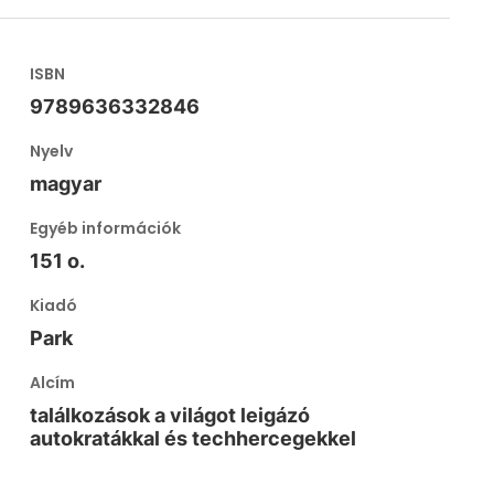
ISBN
9789636332846
Nyelv
magyar
Egyéb információk
151 o.
Kiadó
Park
Alcím
találkozások a világot leigázó
autokratákkal és techhercegekkel