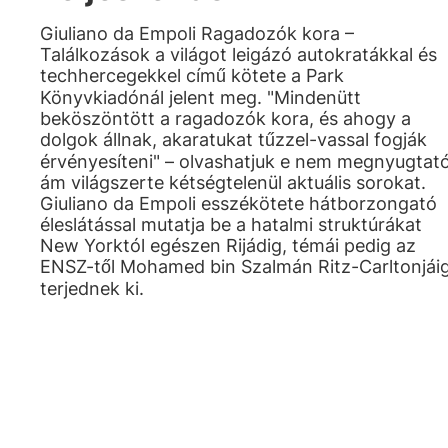
Giuliano da Empoli Ragadozók kora –
Találkozások a világot leigázó autokratákkal és
techhercegekkel című kötete a Park
Könyvkiadónál jelent meg. "Mindenütt
beköszöntött a ragadozók kora, és ahogy a
dolgok állnak, akaratukat tűzzel-vassal fogják
érvényesíteni" – olvashatjuk e nem megnyugtató
ám világszerte kétségtelenül aktuális sorokat.
Giuliano da Empoli esszékötete hátborzongató
éleslátással mutatja be a hatalmi struktúrákat
New Yorktól egészen Rijádig, témái pedig az
ENSZ-től Mohamed bin Szalmán Ritz-Carltonjái
terjednek ki.