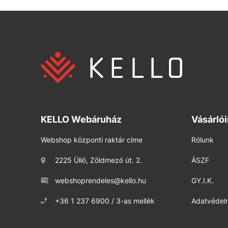
KELLO Webáruház
Vásárló
Webshop központi raktár címe
Rólunk
2225 Üllő, Zöldmező út. 2.
ÁSZF
webshoprendeles@kello.hu
GY.I.K.
+36 1 237 6900 / 3-as mellék
Adatvédelm