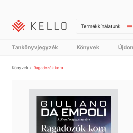
Termékkínálatunk
Tankönyvjegyzék
Könyvek
Újdo
Könyvek
Ragadozók kora