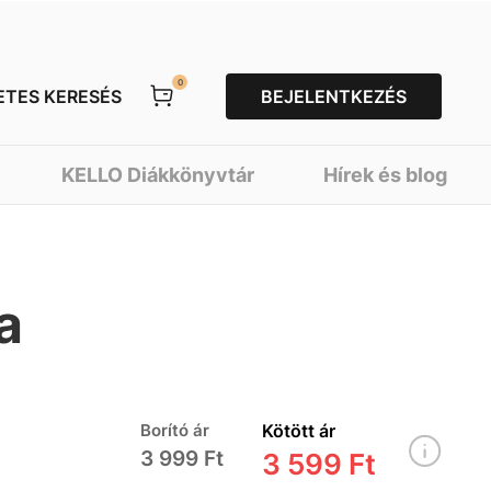
0
ETES KERESÉS
BEJELENTKEZÉS
KELLO Diákkönyvtár
Hírek és blog
a
Borító ár
Kötött ár
3 999 Ft
3 599 Ft