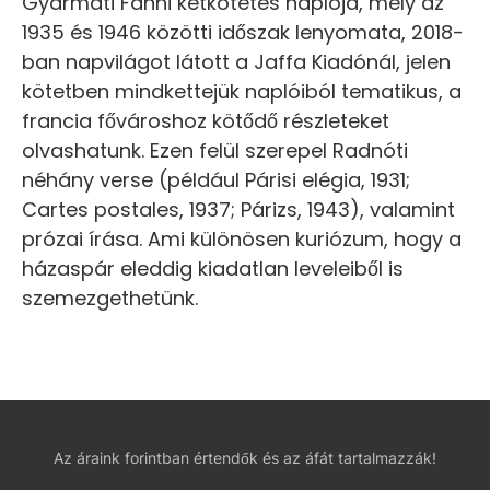
Gyarmati Fanni kétkötetes naplója, mely az
1935 és 1946 közötti időszak lenyomata, 2018-
ban napvilágot látott a Jaffa Kiadónál, jelen
kötetben mindkettejük naplóiból tematikus, a
francia fővároshoz kötődő részleteket
olvashatunk. Ezen felül szerepel Radnóti
néhány verse (például Párisi elégia, 1931;
Cartes postales, 1937; Párizs, 1943), valamint
prózai írása. Ami különösen kuriózum, hogy a
házaspár eleddig kiadatlan leveleiből is
szemezgethetünk.
Az áraink forintban értendők és az áfát tartalmazzák!