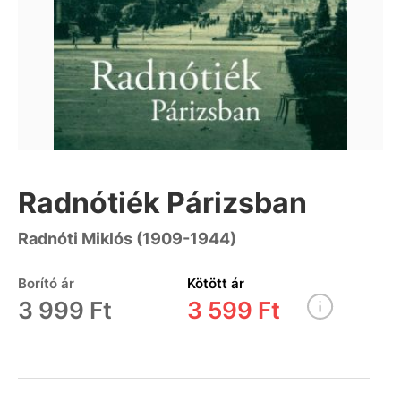
Radnótiék Párizsban
Radnóti Miklós (1909-1944)
Borító ár
Kötött ár
3 999 Ft
3 599 Ft