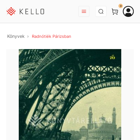
BEJELENTKEZÉS
0
Könyvek
Radnótiék Párizsban