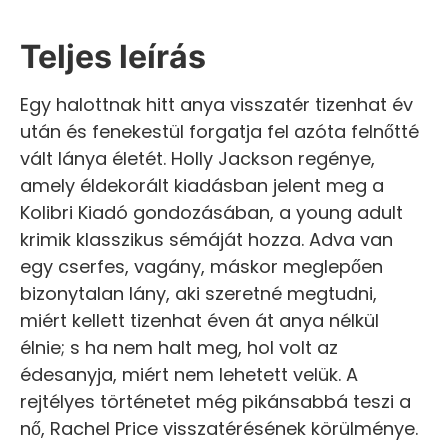
Teljes leírás
Egy halottnak hitt anya visszatér tizenhat év
után és fenekestül forgatja fel azóta felnőtté
vált lánya életét. Holly Jackson regénye,
amely éldekorált kiadásban jelent meg a
Kolibri Kiadó gondozásában, a young adult
krimik klasszikus sémáját hozza. Adva van
egy cserfes, vagány, máskor meglepően
bizonytalan lány, aki szeretné megtudni,
miért kellett tizenhat éven át anya nélkül
élnie; s ha nem halt meg, hol volt az
édesanyja, miért nem lehetett velük. A
rejtélyes történetet még pikánsabbá teszi a
nő, Rachel Price visszatérésének körülménye.