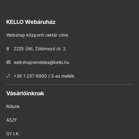
KELLO Webáruház
Webshop központi raktár címe
2225 Üllő, Zöldmező út. 2.
webshoprendeles@kello.hu
+36 1 237 6900 / 3-as mellék
Vásárlóinknak
Rólunk
ÁSZF
GY.I.K.