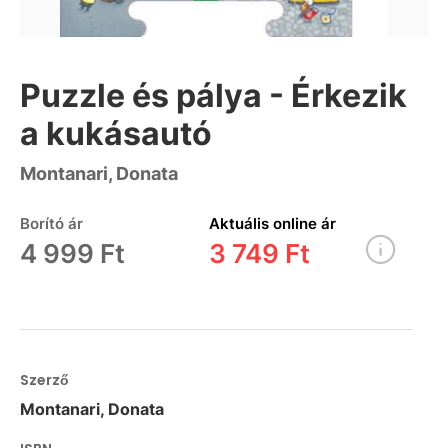
Puzzle és pálya - Érkezik
a kukásautó
Montanari, Donata
Borító ár
Aktuális online ár
4 999 Ft
3 749 Ft
Szerző
Montanari, Donata