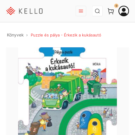
BEJELENTKEZÉS
0
Könyvek
Puzzle és pálya - Érkezik a kukásautó