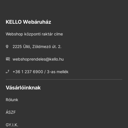
KELLO Webáruház
Webshop központi raktár címe
2225 Üllő, Zöldmező út. 2.
webshoprendeles@kello.hu
+36 1 237 6900 / 3-as mellék
Vásárlóinknak
Rólunk
ÁSZF
GY.I.K.