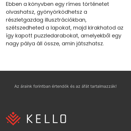
Ebben a könyvben egy rímes történetet
olvashatsz, gyönyörködhetsz a
részletgazdag illusztrációkban,
szétszedheted a lapokat, majd kirakhatod az
így kapott puzzledarabokat, amelyekből egy
nagy pálya áll össze, amin játszhatsz.
Az áraink forintban értendők és az áfát tartalmazzák!