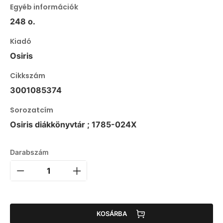
Egyéb információk
248 o.
Kiadó
Osiris
Cikkszám
3001085374
Sorozatcím
Osiris diákkönyvtár ; 1785-024X
Darabszám
KOSÁRBA