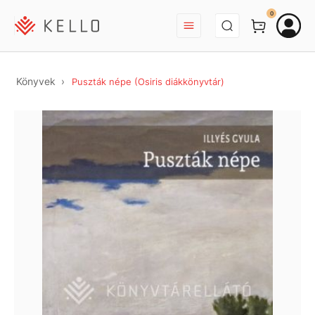
BEJELENTKEZÉS
0
Könyvek
Puszták népe (Osiris diákkönyvtár)