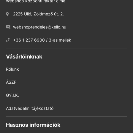
Webshop központi raktár címe
2225 Üllő, Zöldmező út. 2.
webshoprendeles@kello.hu
+36 1 237 6900 / 3-as mellék
Vásárlóinknak
Rólunk
ÁSZF
GY.I.K.
Adatvédelmi tájékoztató
Hasznos információk