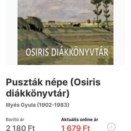
Puszták népe (Osiris
diákkönyvtár)
Illyés Gyula (1902-1983)
Borító ár
Aktuális online ár
2 180 Ft
1 679 Ft