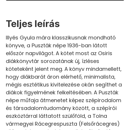
Teljes leírás
Illyés Gyula mára klasszikusnak mondható
könyve, a Puszták népe 1936-ban látott
először napvilágot. A kötet most az Osiris
diákkönyvtár sorozatának új, ízléses
köteteként jelent meg. A könyv mindamellett,
hogy diákbarát áron elérhető, minimalista,
mégis esztétikus kivitelezése okán segíthet a
diákok figyelmének felkeltésében. A Puszták
népe műfaja átmenetet képez szépirodalom
és társadalomtudomány között, a szépírói
eszköztárral láttatott szülőföld, a Tolna
vármegyei Rácegrespuszta (Felsőrácegres)