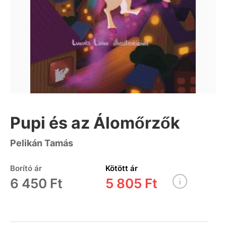
Pupi és az Álomőrzők
Pelikán Tamás
Borító ár
Kötött ár
6 450 Ft
5 805 Ft