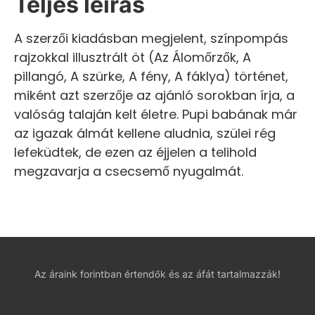
Teljes leírás
A szerzői kiadásban megjelent, színpompás
rajzokkal illusztrált öt (Az Álomőrzők, A
pillangó, A szürke, A fény, A fáklya) történet,
miként azt szerzője az ajánló sorokban írja, a
valóság talaján kelt életre. Pupi babának már
az igazak álmát kellene aludnia, szülei rég
lefeküdtek, de ezen az éjjelen a telihold
megzavarja a csecsemő nyugalmát.
Az áraink forintban értendők és az áfát tartalmazzák!