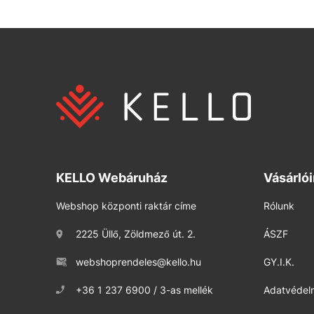
KELLO Webáruház
Vásárló
Webshop központi raktár címe
Rólunk
2225 Üllő, Zöldmező út. 2.
ÁSZF
webshoprendeles@kello.hu
GY.I.K.
+36 1 237 6900 / 3-as mellék
Adatvédelm