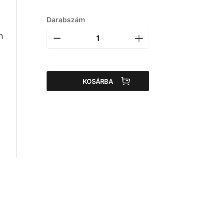
Darabszám
m
KOSÁRBA