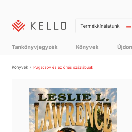
Termékkínálatunk
Tankönyvjegyzék
Könyvek
Újdo
Könyvek
Pugacsov és az óriás százlábúak