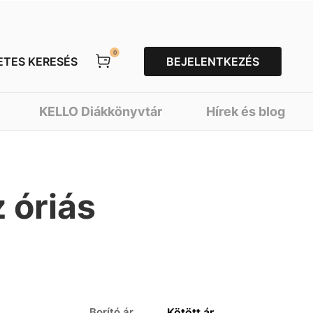
0
ETES KERESÉS
BEJELENTKEZÉS
KELLO Diákkönyvtár
Hírek és blog
 óriás
Borító ár
Kötött ár