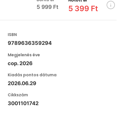
5 999 Ft
5 399 Ft
ISBN
9789636359294
Megjelenés éve
cop. 2026
Kiadás pontos dátuma
2026.06.29
Cikkszám
3001101742