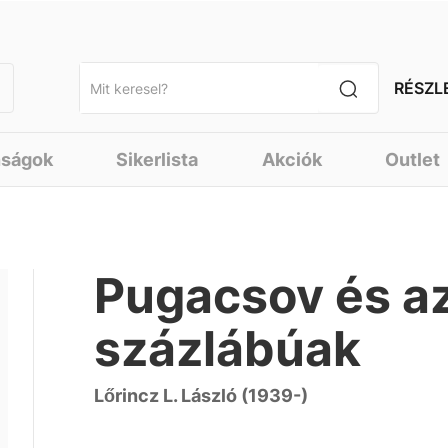
RÉSZL
nságok
Sikerlista
Akciók
Outlet
Pugacsov és az
százlábúak
Lőrincz L. László (1939-)