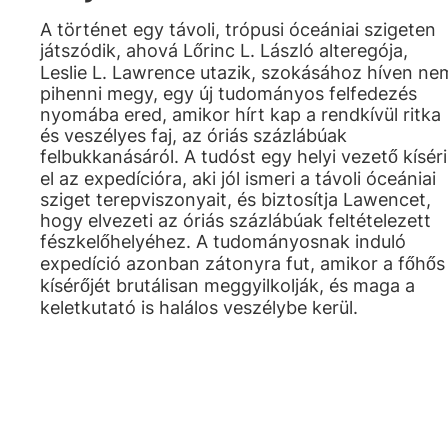
A történet egy távoli, trópusi óceániai szigeten
játszódik, ahová Lőrinc L. László alteregója,
Leslie L. Lawrence utazik, szokásához híven ne
pihenni megy, egy új tudományos felfedezés
nyomába ered, amikor hírt kap a rendkívül ritka
és veszélyes faj, az óriás százlábúak
felbukkanásáról. A tudóst egy helyi vezető kíséri
el az expedícióra, aki jól ismeri a távoli óceániai
sziget terepviszonyait, és biztosítja Lawencet,
hogy elvezeti az óriás százlábúak feltételezett
fészkelőhelyéhez. A tudományosnak induló
expedíció azonban zátonyra fut, amikor a főhős
kísérőjét brutálisan meggyilkolják, és maga a
keletkutató is halálos veszélybe kerül.