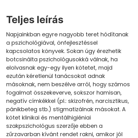
Teljes leírás
Napjainkban egyre nagyobb teret hódítanak
a pszichológiával, önfejlesztéssel
kapcsolatos könyvek. Sokan úgy érezhetik
botcsinálta pszichológusokká válnak, ha
elolvasnak egy-egy ilyen kötetet, majd
ezután kéretlenül tanácsokat adnak
másoknak, nem beszélve arról, hogy számos
fogalmat összekeverve, sokszor hamisan,
negatív címkékkel (pl.: skizofrén, narcisztikus,
pánikbeteg stb.) stigmatizálnak másokat. A
kötet klinikai és mentálhigiéniai
szakpszichológus szerzője ebben a
zűrzavarban kívánt rendet rakni, amikor jól