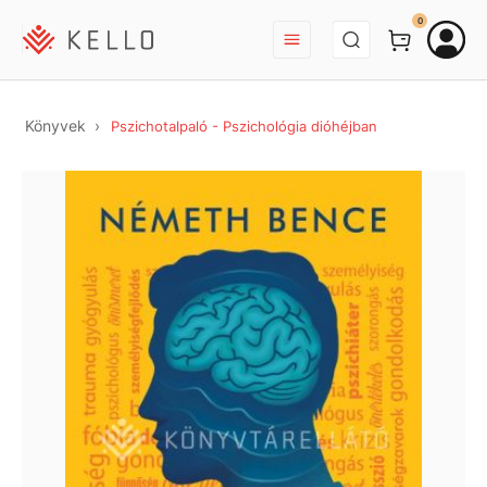
BEJELENTKEZÉS
0
Könyvek
Pszichotalpaló - Pszichológia dióhéjban