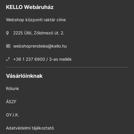
KELLO Webáruház
Webshop központi raktár címe
2225 Üllő, Zöldmező út. 2.
webshoprendeles@kello.hu
+36 1 237 6900 / 3-as mellék
Vásárlóinknak
Rólunk
ÁSZF
GY.I.K.
Adatvédelmi tájékoztató