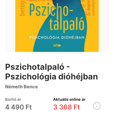
Pszichotalpaló -
Pszichológia dióhéjban
Németh Bence
Borító ár
Aktuális online ár
4 490 Ft
3 368 Ft