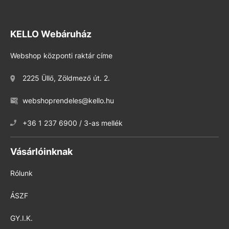
KELLO Webáruház
Webshop központi raktár címe
2225 Üllő, Zöldmező út. 2.
webshoprendeles@kello.hu
+36 1 237 6900 / 3-as mellék
Vásárlóinknak
Rólunk
ÁSZF
GY.I.K.