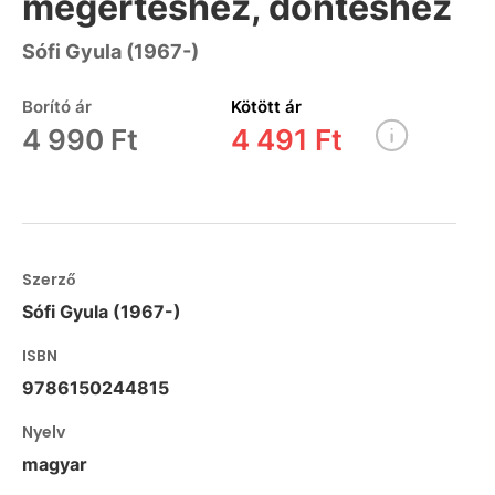
megértéshez, döntéshez
Sófi Gyula (1967-)
Borító ár
Kötött ár
4 990 Ft
4 491 Ft
Szerző
Sófi Gyula (1967-)
ISBN
9786150244815
Nyelv
magyar