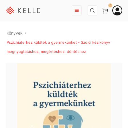
BEJELENTKEZÉS
0
Könyvek
Pszichiáterhez küldték a gyermekünket - Szülői kézikönyv
megnyugtatáshoz, megértéshez, döntéshez