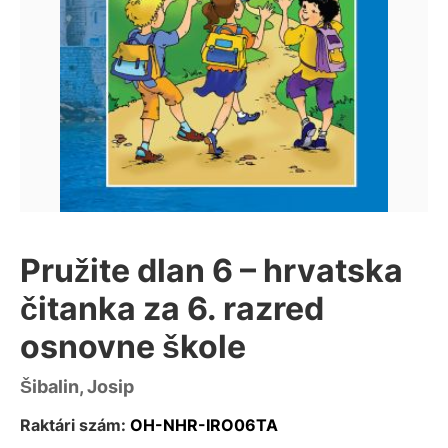
Pružite dlan 6 – hrvatska
čitanka za 6. razred
osnovne škole
Šibalin, Josip
Raktári szám:
OH-NHR-IRO06TA