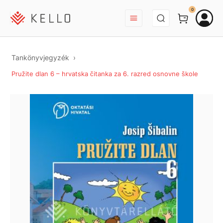
BEJELENTKEZÉS
0
Tankönyvjegyzék
Pružite dlan 6 – hrvatska čitanka za 6. razred osnovne škole