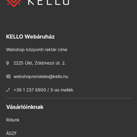
KELLO Webáruház
Webshop központi raktár címe
2225 Üllő, Zöldmező út. 2.
webshoprendeles@kello.hu
+36 1 237 6900 / 3-as mellék
Vásárlóinknak
Rólunk
ÁSZF