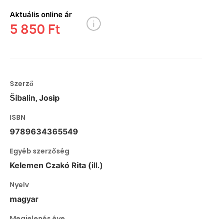
Aktuális online ár
5 850 Ft
Szerző
Šibalin, Josip
ISBN
9789634365549
Egyéb szerzőség
Kelemen Czakó Rita (ill.)
Nyelv
magyar
Megjelenés éve