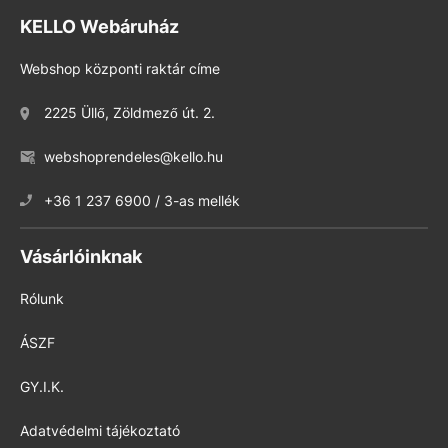
KELLO Webáruház
Webshop központi raktár címe
2225 Üllő, Zöldmező út. 2.
webshoprendeles@kello.hu
+36 1 237 6900 / 3-as mellék
Vásárlóinknak
Rólunk
ÁSZF
GY.I.K.
Adatvédelmi tájékoztató