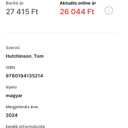
Borító ár
Aktuális online ár
27 415 Ft
26 044 Ft
Szerző
Hutchinson, Tom
ISBN
9780194135214
Nyelv
magyar
Megjelenés éve
2024
Egyéb információk