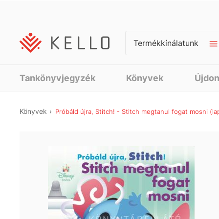
Termékkínálatunk
Tankönyvjegyzék
Könyvek
Újdo
Könyvek
Próbáld újra, Stitch! - Stitch megtanul fogat mosni (l