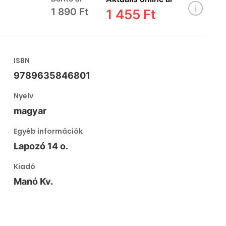
1 890 Ft
1 455 Ft
ISBN
9789635846801
Nyelv
magyar
Egyéb információk
Lapozó 14 o.
Kiadó
Manó Kv.