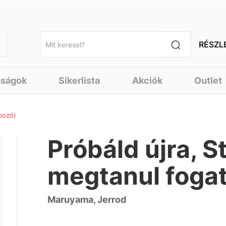
RÉSZL
nságok
Sikerlista
Akciók
Outlet
apozó)
Próbáld újra, St
megtanul fogat
Maruyama, Jerrod