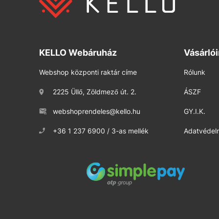
KELLO Webáruház
Vásárló
Webshop központi raktár címe
Rólunk
2225 Üllő, Zöldmező út. 2.
ÁSZF
webshoprendeles@kello.hu
GY.I.K.
+36 1 237 6900 / 3-as mellék
Adatvédelm