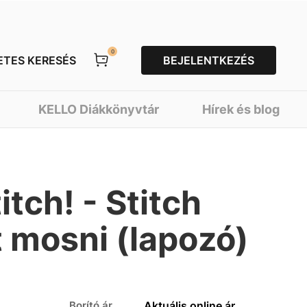
0
ETES KERESÉS
BEJELENTKEZÉS
KELLO Diákkönyvtár
Hírek és blog
itch! - Stitch
 mosni (lapozó)
Borító ár
Aktuális online ár