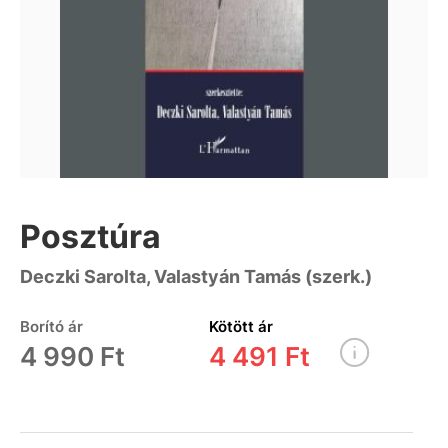
Posztúra
Deczki Sarolta, Valastyán Tamás (szerk.)
Borító ár
Kötött ár
4 990 Ft
4 491 Ft