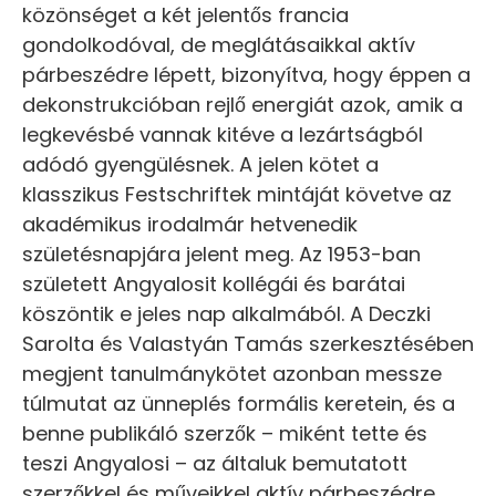
közönséget a két jelentős francia
gondolkodóval, de meglátásaikkal aktív
párbeszédre lépett, bizonyítva, hogy éppen a
dekonstrukcióban rejlő energiát azok, amik a
legkevésbé vannak kitéve a lezártságból
adódó gyengülésnek. A jelen kötet a
klasszikus Festschriftek mintáját követve az
akadémikus irodalmár hetvenedik
születésnapjára jelent meg. Az 1953-ban
született Angyalosit kollégái és barátai
köszöntik e jeles nap alkalmából. A Deczki
Sarolta és Valastyán Tamás szerkesztésében
megjent tanulmánykötet azonban messze
túlmutat az ünneplés formális keretein, és a
benne publikáló szerzők – miként tette és
teszi Angyalosi – az általuk bemutatott
szerzőkkel és műveikkel aktív párbeszédre