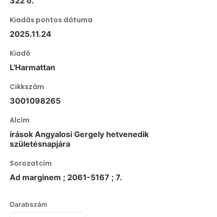
322 o.
Kiadás pontos dátuma
2025.11.24
Kiadó
L'Harmattan
Cikkszám
3001098265
Alcím
írások Angyalosi Gergely hetvenedik
születésnapjára
Sorozatcím
Ad marginem ; 2061-5167 ; 7.
Darabszám