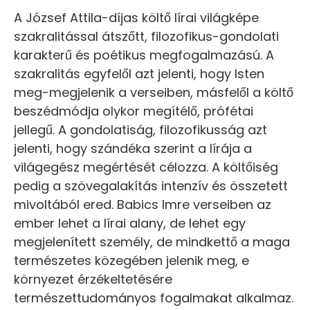
A József Attila-díjas költő lírai világképe
szakralitással átszőtt, filozofikus-gondolati
karakterű és poétikus megfogalmazású. A
szakralitás egyfelől azt jelenti, hogy Isten
meg-megjelenik a verseiben, másfelől a költő
beszédmódja olykor megítélő, prófétai
jellegű. A gondolatiság, filozofikusság azt
jelenti, hogy szándéka szerint a lírája a
világegész megértését célozza. A költőiség
pedig a szövegalakítás intenzív és összetett
mivoltából ered. Babics Imre verseiben az
ember lehet a lírai alany, de lehet egy
megjelenített személy, de mindkettő a maga
természetes közegében jelenik meg, e
környezet érzékeltetésére
természettudományos fogalmakat alkalmaz.