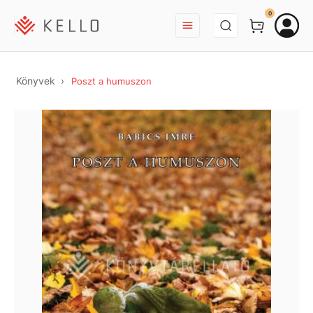
BEJELENTKEZÉS
0
Könyvek
Poszt a humuszon