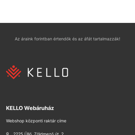
Az áraink forintban értendők és az áfát tartalmazzák!
KELLO Webáruház
Webshop központi raktár címe
2225 Üllő, Zöldmező út. 2.