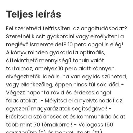
Teljes leírás
Fel szeretnéd felfrissíteni az angoltudásodat?
Szeretnél kicsit gyakorolni vagy elmélyíteni a
meglévő ismereteidet? 10 perc angol is elég!
A könyv minden gyakorlata optimális,
áttekinthető mennyiségű tanulnivalót
tartalmaz, amelyek 10 perc alatt könnyen
elvégezhetők. Ideális, ha van egy kis szüneted,
vagy ellenkezőleg, éppen nincs túl sok időd. -
Végezz naponta rövid és érdekes angol
feladatokat! - Mélyítsd el a nyelvtanodat az
egyszerű magyarázatok segítségével! -
Erősítsd a szókincsedet és kommunikációdat
több mint 70 témakörrel! - Válogass 150
egyszerűbb (*) és bonyolultabb (**)