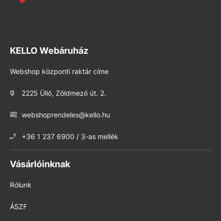
KELLO Webáruház
Webshop központi raktár címe
2225 Üllő, Zöldmező út. 2.
webshoprendeles@kello.hu
+36 1 237 6900 / 3-as mellék
Vásárlóinknak
Rólunk
ÁSZF