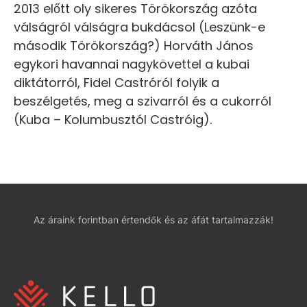
2013 előtt oly sikeres Törökország azóta
válságról válságra bukdácsol (Leszünk-e
második Törökország?) Horváth János
egykori havannai nagykövettel a kubai
diktátorról, Fidel Castróról folyik a
beszélgetés, meg a szivarról és a cukorról
(Kuba – Kolumbusztól Castróig).
Az áraink forintban értendők és az áfát tartalmazzák!