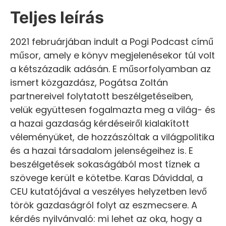
Teljes leírás
2021 februárjában indult a Pogi Podcast című
műsor, amely e könyv megjelenésekor túl volt
a kétszázadik adásán. E műsorfolyamban az
ismert közgazdász, Pogátsa Zoltán
partnereivel folytatott beszélgetéseiben,
velük együttesen fogalmazta meg a világ- és
a hazai gazdaság kérdéseiről kialakított
véleményüket, de hozzászóltak a világpolitika
és a hazai társadalom jelenségeihez is. E
beszélgetések sokaságából most tíznek a
szövege került e kötetbe. Karas Dáviddal, a
CEU kutatójával a veszélyes helyzetben levő
török gazdaságról folyt az eszmecsere. A
kérdés nyilvánvaló: mi lehet az oka, hogy a