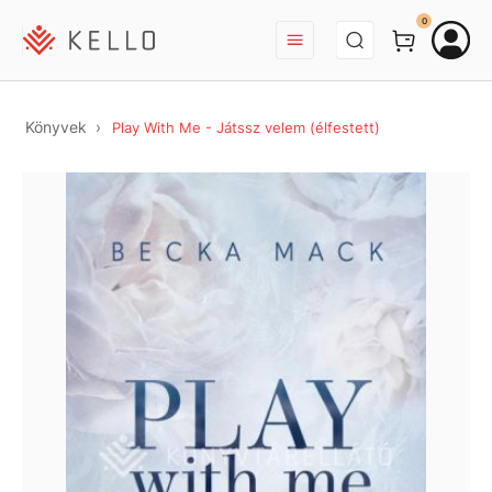
BEJELENTKEZÉS
0
Könyvek
Play With Me - Játssz velem (élfestett)