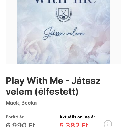
Play With Me - Játssz
velem (élfestett)
Mack, Becka
Borító ár
Aktuális online ár
6 990 Ft
5 382 Ft