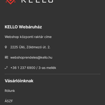
KELLO Webáruház
Webshop központi raktár címe
2225 Üllő, Zöldmező út. 2.
webshoprendeles@kello.hu
+36 1 237 6900 / 3-as mellék
Vásárlóinknak
Rólunk
ÁSZF