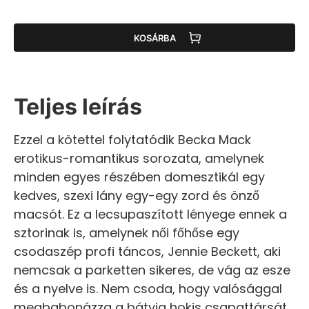
KOSÁRBA
Teljes leírás
Ezzel a kötettel folytatódik Becka Mack
erotikus-romantikus sorozata, amelynek
minden egyes részében domesztikál egy
kedves, szexi lány egy-egy zord és önző
macsót. Ez a lecsupaszított lényege ennek a
sztorinak is, amelynek női főhőse egy
csodaszép profi táncos, Jennie Beckett, aki
nemcsak a parketten sikeres, de vág az esze
és a nyelve is. Nem csoda, hogy valósággal
megbabonázza a bátyja hokis csapattársát,