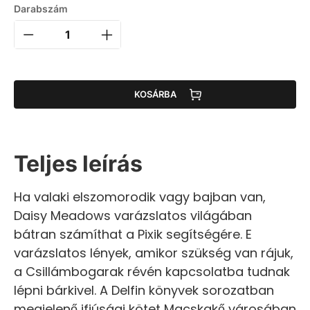
Darabszám
KOSÁRBA
Teljes leírás
Ha valaki elszomorodik vagy bajban van,
Daisy Meadows varázslatos világában
bátran számíthat a Pixik segítségére. E
varázslatos lények, amikor szükség van rájuk,
a Csillámbogarak révén kapcsolatba tudnak
lépni bárkivel. A Delfin könyvek sorozatban
megjelenő ifjúsági kötet Macskakő városában