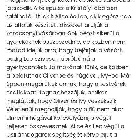
játszódik. A település a Kristály-öbölben
található: itt lakik Alice és Leo, akik egész nap
az általuk készített díszeket árulják a
karácsonyi vásárban. Sok pénzt sikerül a
gyerekeknek összeszednie, de közben nem
marad idejük arra, hogy bejárják a vásárt,
pedig Leo szívesen kipróbálná a
gyertyaöntést. Jó mókának tűnik, de közben
a belefutnak Oliverbe és húgával, Ivy-be. Már
éppen megörültek annak, hogy a testvérek
csatlakozni fognak hozzájuk, amikor
meglátták, hogy Oliver és Ivy veszekszik.
Véletlenül meghallják, hogy a fiú nem akar
elmenni húgával korcsolyázni, s végül
teljesen összevesznek. Alice és Leo végül a
Csillámbogarak segítségét kérve eljut a