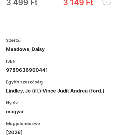
3 499 Ft
3 149 Ft
Szerző
Meadows, Daisy
ISBN
9789636900441
Egyéb szerzőség
Lindley, Jo (ill.);Vince Judit Andrea (ford.)
Nyelv
magyar
Megjelenés éve
[2026]