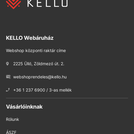
KELLO Webáruház
Webshop központi raktár címe
2225 Üllő, Zöldmező út. 2.
webshoprendeles@kello.hu
+36 1 237 6900 / 3-as mellék
Vásárlóinknak
Rólunk
ÁSZF