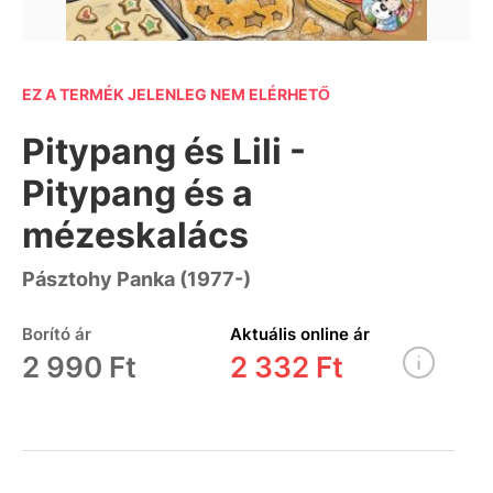
EZ A TERMÉK JELENLEG NEM ELÉRHETŐ
Pitypang és Lili -
Pitypang és a
mézeskalács
Pásztohy Panka (1977-)
Borító ár
Aktuális online ár
2 990 Ft
2 332 Ft