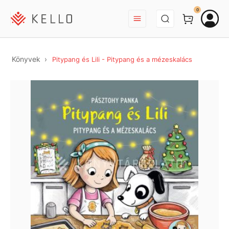
BEJELENTKEZÉS
0
Könyvek
Pitypang és Lili - Pitypang és a mézeskalács