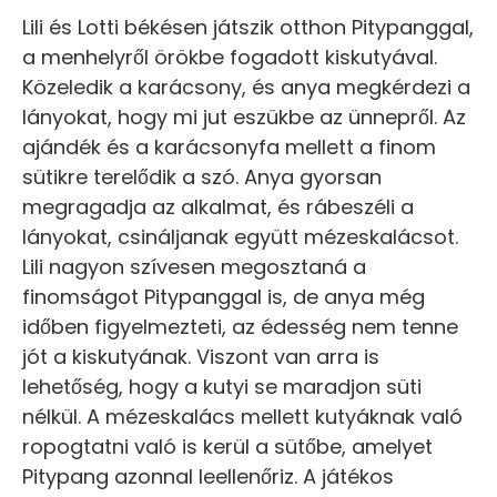
Lili és Lotti békésen játszik otthon Pitypanggal,
a menhelyről örökbe fogadott kiskutyával.
Közeledik a karácsony, és anya megkérdezi a
lányokat, hogy mi jut eszükbe az ünnepről. Az
ajándék és a karácsonyfa mellett a finom
sütikre terelődik a szó. Anya gyorsan
megragadja az alkalmat, és rábeszéli a
lányokat, csináljanak együtt mézeskalácsot.
Lili nagyon szívesen megosztaná a
finomságot Pitypanggal is, de anya még
időben figyelmezteti, az édesség nem tenne
jót a kiskutyának. Viszont van arra is
lehetőség, hogy a kutyi se maradjon süti
nélkül. A mézeskalács mellett kutyáknak való
ropogtatni való is kerül a sütőbe, amelyet
Pitypang azonnal leellenőriz. A játékos