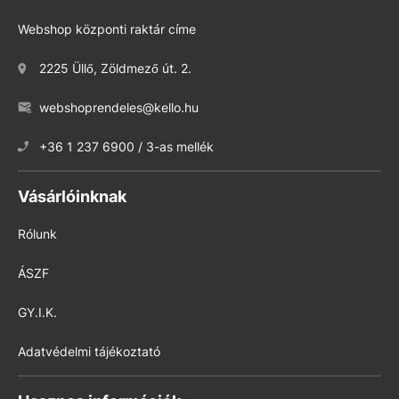
Webshop központi raktár címe
2225 Üllő, Zöldmező út. 2.
webshoprendeles@kello.hu
+36 1 237 6900 / 3-as mellék
Vásárlóinknak
Rólunk
ÁSZF
GY.I.K.
Adatvédelmi tájékoztató