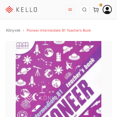
BEJELENTKEZÉS
0
Könyvek
Pioneer Intermediate B1 Teacher’s Book