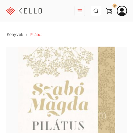
BEJELENTKEZÉS
0
Könyvek
Pilátus