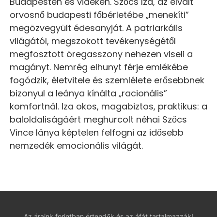
Budapesten és vidéken. Szőcs Iza, az elvált
orvosnő budapesti főbérletébe „menekíti”
megözvegyült édesanyját. A patriarkális
világától, megszokott tevékenységétől
megfosztott öregasszony nehezen viseli a
magányt. Nemrég elhunyt férje emlékébe
fogódzik, életvitele és szemlélete erősebbnek
bizonyul a leánya kínálta „racionális”
komfortnál. Iza okos, magabiztos, praktikus: a
baloldaliságáért meghurcolt néhai Szőcs
Vince lánya képtelen felfogni az idősebb
nemzedék emocionális világát.
Az áraink forintban értendők és az áfát tartalmazzák!