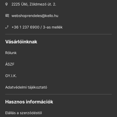
2225 Üllő, Zöldmező út. 2.
webshoprendeles@kello.hu
+36 1 237 6900 / 3-as mellék
Vásárlóinknak
Rólunk
ÁSZF
GY.I.K.
Adatvédelmi tájékoztató
Hasznos információk
Elállás a szerződéstől