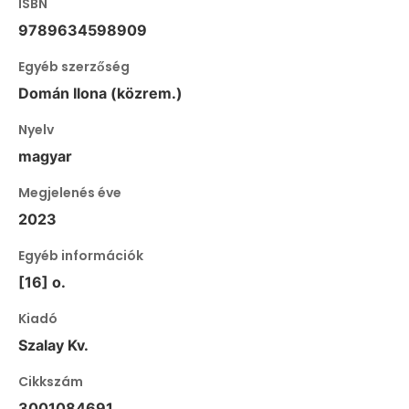
ISBN
9789634598909
Egyéb szerzőség
Domán Ilona (közrem.)
Nyelv
magyar
Megjelenés éve
2023
Egyéb információk
[16] o.
Kiadó
Szalay Kv.
Cikkszám
3001084691