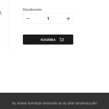
Darabszám
,
KOSÁRBA
Az áraink forintban értendők és az áfát tartalmazzák!