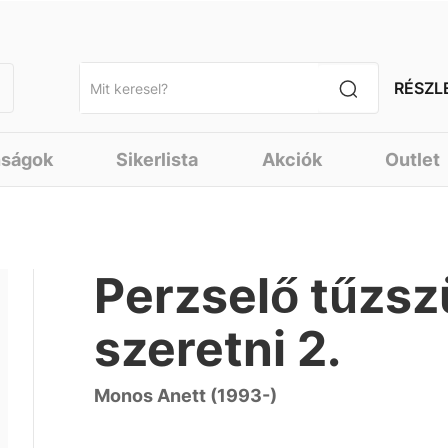
RÉSZL
nságok
Sikerlista
Akciók
Outlet
Perzselő tűzsz
szeretni 2.
Monos Anett (1993-)