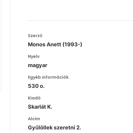
Szerző
Monos Anett (1993-)
Nyelv
magyar
Egyéb információk
530 o.
Kiadó
Skarlát K.
Alcím
a
Gyűlöllek szeretni 2.