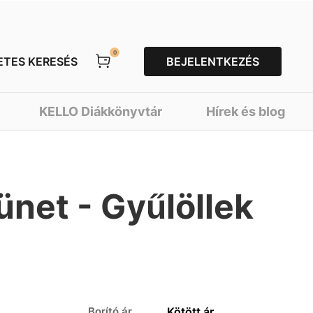
0
ETES KERESÉS
BEJELENTKEZÉS
KELLO Diákkönyvtár
Hírek és blog
ünet - Gyűlöllek
Borító ár
Kötött ár