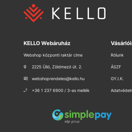
KELLO Webáruház
Vásárló
Webshop központi raktár címe
Rólunk
2225 Üllő, Zöldmező út. 2.
ÁSZF
webshoprendeles@kello.hu
GY.I.K.
+36 1 237 6900 / 3-as mellék
Adatvédelm