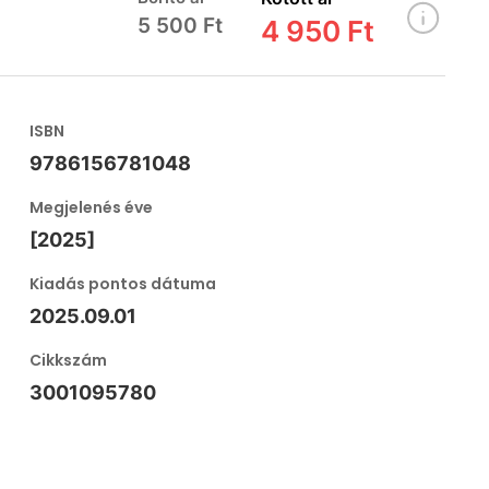
5 500 Ft
4 950 Ft
ISBN
9786156781048
Megjelenés éve
[2025]
Kiadás pontos dátuma
2025.09.01
Cikkszám
3001095780