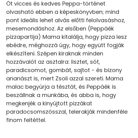
Öt vicces és kedves Peppa-történet
olvasható ebben a képeskönyvben; mind
pont ideális lehet alvás előtti felolvasáshoz,
mesemondáshoz. Az elsőben (Peppáék
pizzapartija) Mama kitalálja, hogy pizza lesz
ebédre, méghozzá úgy, hogy együtt fogják
elkészíteni. Szépen kiraknak minden
hozzávalót az asztalra: lisztet, sót,
paradicsomot, gombát, sajtot - és bizony
ananászt is, mert Zsoli azzal szereti. Mama
malac begyúrja a tésztát, és Peppáék is
beszállnak a munkába, és abba is, hogy
megkenjék a kinyújtott pizzákat
paradocsomszósszal, telerakják mindenféle
finom feltéttel.