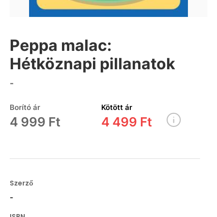
Peppa malac:
Hétköznapi pillanatok
-
Borító ár
Kötött ár
4 999 Ft
4 499 Ft
Szerző
-
ISBN