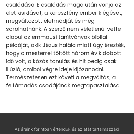
csalódása. E csalódás maga után vonja az
élet kisiklását, a keresztény ember kiégését,
megváltozott életmódját és még
sorolhatnánk. A szerző nem véletlenül vette
alapul az emmausi tanítványok bibliai
példáját, akik Jézus halála miatt úgy érezték,
hogy a mesterrel töltött három év kidobott
idő volt, a közös tanulás és hit pedig csak
illúzió, amiből végre ideje kijózanodni.
Természetesen ezt követi a megváltás, a
feltámadás csodájának megtapasztalása.
Az áraink forintban értendők és az áfát tartalmazzák!