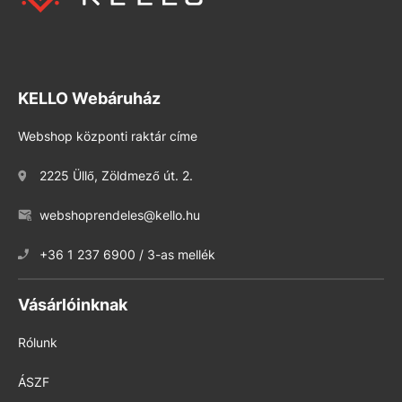
KELLO Webáruház
Webshop központi raktár címe
2225 Üllő, Zöldmező út. 2.
webshoprendeles@kello.hu
+36 1 237 6900 / 3-as mellék
Vásárlóinknak
Rólunk
ÁSZF