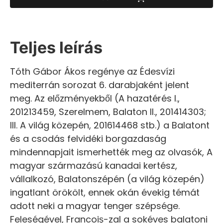
Teljes leírás
Tóth Gábor Ákos regénye az Édesvízi
mediterrán sorozat 6. darabjaként jelent
meg. Az előzményekből (A hazatérés I.,
201213459, Szerelmem, Balaton II., 201414303;
III. A világ közepén, 201614468 stb.) a Balatont
és a csodás felvidéki borgazdaság
mindennapjait ismerhették meg az olvasók, A
magyar származású kanadai kertész,
vállalkozó, Balatonszépén (a világ közepén)
ingatlant örökölt, ennek okán évekig témát
adott neki a magyar tenger szépsége.
Feleségével, Francoiş-zal a sokéves balatoni