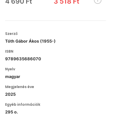
4 690 Ft
3 518 Ft
Szerző
Tóth Gábor Ákos (1955-)
ISBN
9789635686070
Nyelv
magyar
Megjelenés éve
2025
Egyéb információk
295 o.