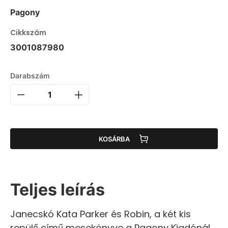
Pagony
Cikkszám
3001087980
Darabszám
KOSÁRBA
Teljes leírás
Janecskó Kata Parker és Robin, a két kis
repülő című mesekönyve a Pagony Kiadónál