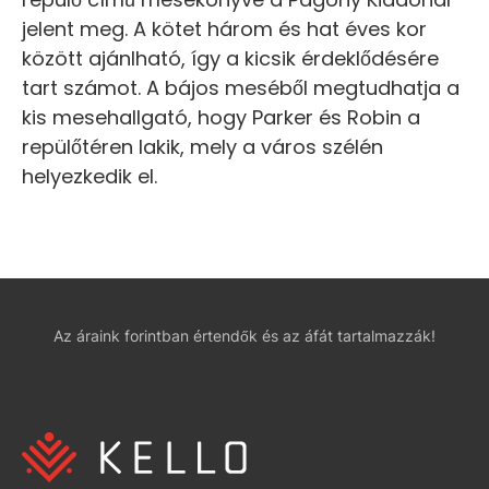
jelent meg. A kötet három és hat éves kor
között ajánlható, így a kicsik érdeklődésére
tart számot. A bájos meséből megtudhatja a
kis mesehallgató, hogy Parker és Robin a
repülőtéren lakik, mely a város szélén
helyezkedik el.
Az áraink forintban értendők és az áfát tartalmazzák!