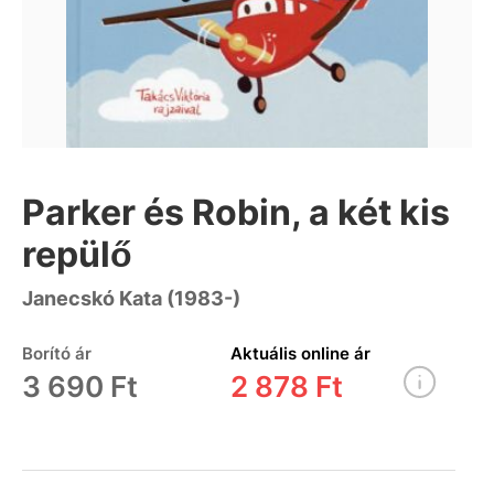
Parker és Robin, a két kis
repülő
Janecskó Kata (1983-)
Borító ár
Aktuális online ár
3 690 Ft
2 878 Ft