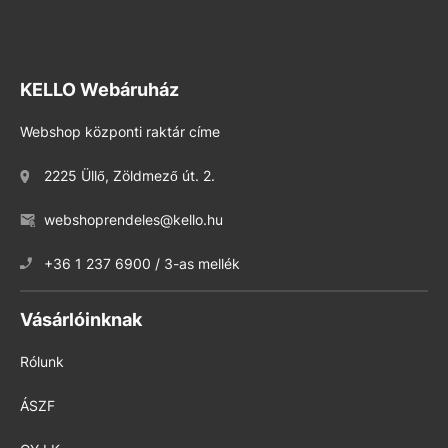
KELLO Webáruház
Webshop központi raktár címe
2225 Üllő, Zöldmező út. 2.
webshoprendeles@kello.hu
+36 1 237 6900 / 3-as mellék
Vásárlóinknak
Rólunk
ÁSZF