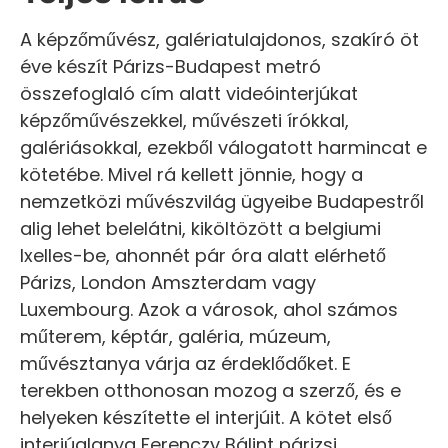
A képzőművész, galériatulajdonos, szakíró öt
éve készít Párizs-Budapest metró
összefoglaló cím alatt videóinterjúkat
képzőművészekkel, művészeti írókkal,
galériásokkal, ezekből válogatott harmincat e
kötetébe. Mivel rá kellett jönnie, hogy a
nemzetközi művészvilág ügyeibe Budapestről
alig lehet belelátni, kiköltözött a belgiumi
Ixelles-be, ahonnét pár óra alatt elérhető
Párizs, London Amszterdam vagy
Luxembourg. Azok a városok, ahol számos
műterem, képtár, galéria, múzeum,
művésztanya várja az érdeklődőket. E
terekben otthonosan mozog a szerző, és e
helyeken készítette el interjúit. A kötet első
interjúalanya Ferenczy Bálint párizsi