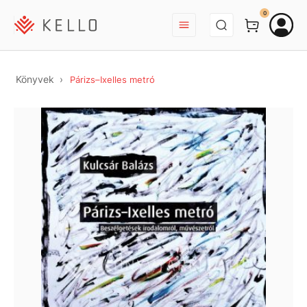
BEJELENTKEZÉS
0
Könyvek
Párizs–Ixelles metró