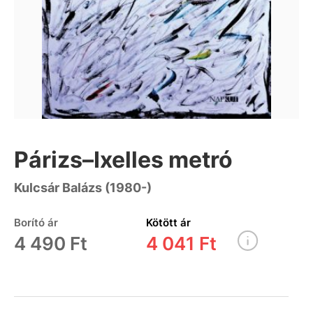
Párizs–Ixelles metró
Kulcsár Balázs (1980-)
Borító ár
Kötött ár
4 490 Ft
4 041 Ft