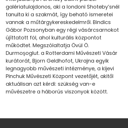
galériatulajdonos, aki a londoni Shoteby’snél
tanulta ki a szakmát, így beható ismeretei
vannak a műtárgykereskedelmről. Bindics
Gábor Pozsonyban egy régi vásárcsarnokot
újíttatott föl, ahol kulturális központot
működtet. Megszólaltatja Övül Ö.
Durmoşoglut. a Rotterdami Művészeti Vásár
kurátorát, Bjorn Geldhofot, Ukrajna egyik
legnagyobb művészeti intézménye, a kijevi
Pinchuk Művészeti Központ vezetőjét, akitől
aktuálisan azt kérdi: szükség van-e
művészetre a háborús viszonyok között.