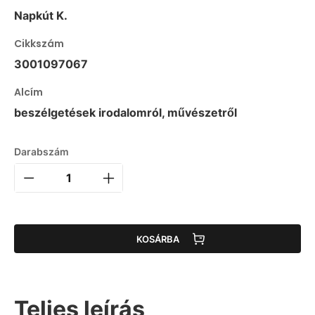
Napkút K.
Cikkszám
3001097067
Alcím
beszélgetések irodalomról, művészetről
Darabszám
KOSÁRBA
Teljes leírás