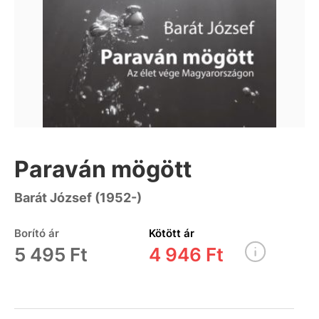
Paraván mögött
Barát József (1952-)
Borító ár
Kötött ár
5 495 Ft
4 946 Ft