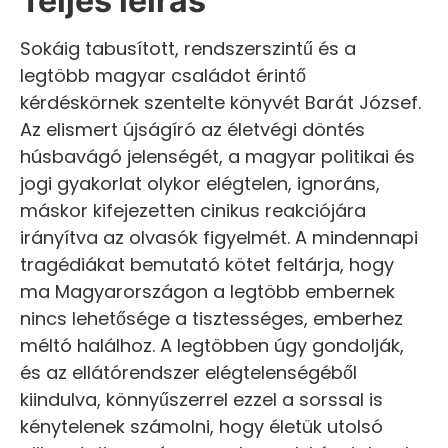
Teljes leírás
Sokáig tabusított, rendszerszintű és a
legtöbb magyar családot érintő
kérdéskörnek szentelte könyvét Barát József.
Az elismert újságíró az életvégi döntés
húsbavágó jelenségét, a magyar politikai és
jogi gyakorlat olykor elégtelen, ignoráns,
máskor kifejezetten cinikus reakciójára
irányítva az olvasók figyelmét. A mindennapi
tragédiákat bemutató kötet feltárja, hogy
ma Magyarországon a legtöbb embernek
nincs lehetősége a tisztességes, emberhez
méltó halálhoz. A legtöbben úgy gondolják,
és az ellátórendszer elégtelenségéből
kiindulva, könnyűszerrel ezzel a sorssal is
kénytelenek számolni, hogy életük utolsó