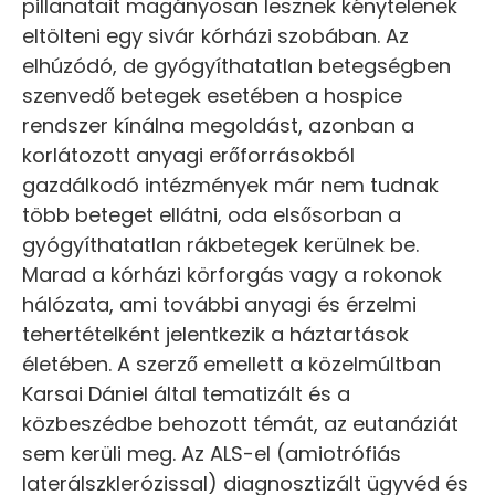
pillanatait magányosan lesznek kénytelenek
eltölteni egy sivár kórházi szobában. Az
elhúzódó, de gyógyíthatatlan betegségben
szenvedő betegek esetében a hospice
rendszer kínálna megoldást, azonban a
korlátozott anyagi erőforrásokból
gazdálkodó intézmények már nem tudnak
több beteget ellátni, oda elsősorban a
gyógyíthatatlan rákbetegek kerülnek be.
Marad a kórházi körforgás vagy a rokonok
hálózata, ami további anyagi és érzelmi
tehertételként jelentkezik a háztartások
életében. A szerző emellett a közelmúltban
Karsai Dániel által tematizált és a
közbeszédbe behozott témát, az eutanáziát
sem kerüli meg. Az ALS-el (amiotrófiás
laterálszklerózissal) diagnosztizált ügyvéd és