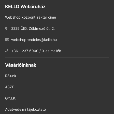
KELLO Webáruház
Webshop központi raktár címe
2225 Üllő, Zöldmező út. 2.
webshoprendeles@kello.hu
+36 1 237 6900 / 3-as mellék
Vásárlóinknak
Rólunk
ÁSZF
GY.I.K.
Adatvédelmi tájékoztató