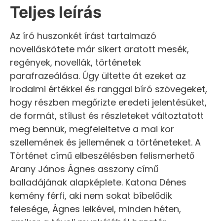
Teljes leírás
Az író huszonkét írást tartalmazó
novelláskötete már sikert aratott mesék,
regények, novellák, történetek
parafrazeálása. Úgy ültette át ezeket az
irodalmi értékkel és ranggal bíró szövegeket,
hogy részben megőrizte eredeti jelentésüket,
de formát, stílust és részleteket változtatott
meg bennük, megfeleltetve a mai kor
szellemének és jellemének a történeteket. A
Történet című elbeszélésben felismerhető
Arany János Ágnes asszony című
balladájának alapképlete. Katona Dénes
kemény férfi, aki nem sokat bíbelődik
felesége, Ágnes lelkével, minden héten,