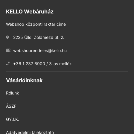
KELLO Webáruház
Webshop központi raktár címe
2225 Üllő, Zöldmező út. 2.
webshoprendeles@kello.hu
+36 1 237 6900 / 3-as mellék
Vásárlóinknak
Rólunk
ÁSZF
GY.I.K.
Adatvédelmi tájékoztató