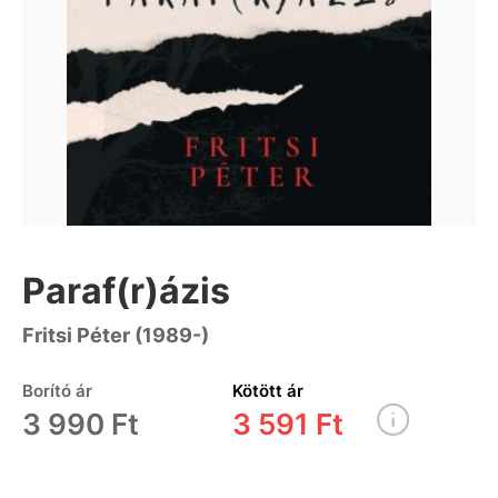
Paraf(r)ázis
Fritsi Péter (1989-)
Borító ár
Kötött ár
3 990 Ft
3 591 Ft