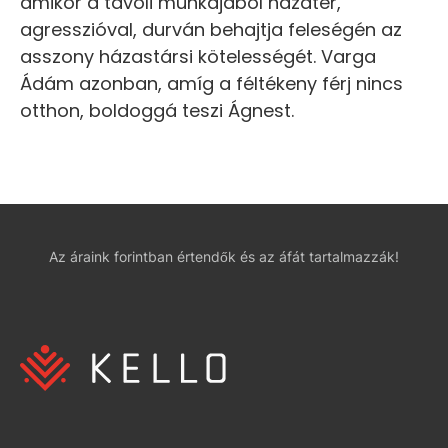
amikor a távoli munkájából hazatér,
agresszióval, durván behajtja feleségén az
asszony házastársi kötelességét. Varga
Ádám azonban, amíg a féltékeny férj nincs
otthon, boldoggá teszi Ágnest.
Az áraink forintban értendők és az áfát tartalmazzák!