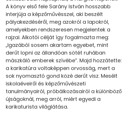
A könyv első fele Sarány István hosszabb
interjúja a képzőművésszel, aki beszélt
pályakezdéséről, meg azokról a lapokról,
amelyekben rendszeresen megjelentek a
rajzai. Alkotói célját így fogalmazta meg:
„Igazából sosem akartam egyebet, mint
derűt lopni az állandóan sötét ruhában
mászkáló emberek szívébe”. Majd hozzátette:
a karikatúra voltaképpen orvosság, mert a
sok nyomasztó gond közé derűt visz. Mesélt
iskolaéveiről és képzőművészeti
tanulmányairól, próbálkozásairól a különböző
újságoknál, meg arról, miért egyedi a
karikaturista világlátása.