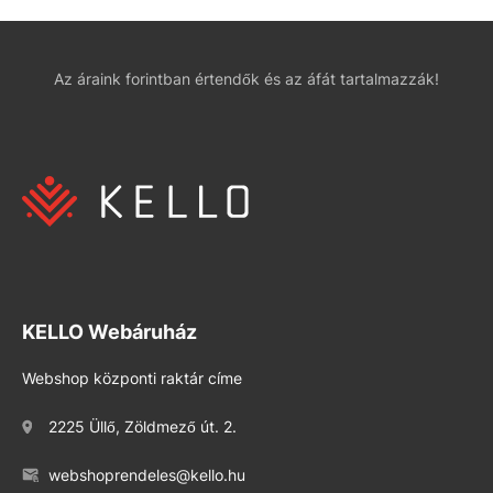
Az áraink forintban értendők és az áfát tartalmazzák!
KELLO Webáruház
Webshop központi raktár címe
2225 Üllő, Zöldmező út. 2.
webshoprendeles@kello.hu