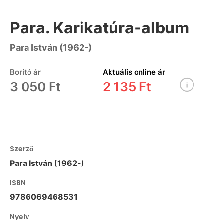
Para. Karikatúra-album
Para István (1962-)
Borító ár
Aktuális online ár
3 050 Ft
2 135 Ft
Szerző
Para István (1962-)
ISBN
9786069468531
Nyelv