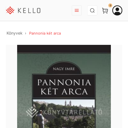
BEJELENTKEZÉS
0
Könyvek
Pannonia két arca