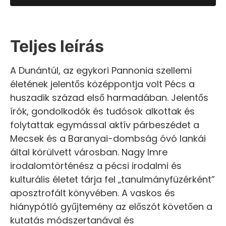
Teljes leírás
A Dunántúl, az egykori Pannonia szellemi
életének jelentős középpontja volt Pécs a
huszadik század első harmadában. Jelentős
írók, gondolkodók és tudósok alkottak és
folytattak egymással aktív párbeszédet a
Mecsek és a Baranyai-dombság óvó lankái
által körülvett városban. Nagy Imre
irodalomtörténész a pécsi irodalmi és
kulturális életet tárja fel „tanulmányfüzérként”
aposztrofált könyvében. A vaskos és
hiánypótló gyűjtemény az előszót követően a
kutatás módszertanával és