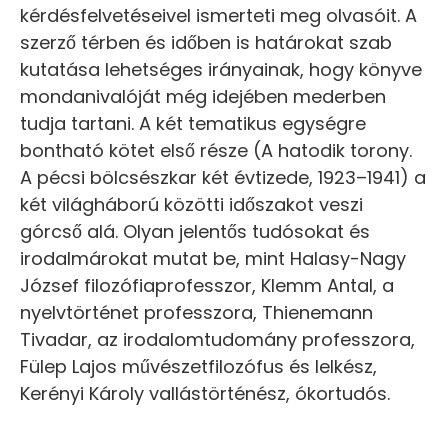
kérdésfelvetéseivel ismerteti meg olvasóit. A
szerző térben és időben is határokat szab
kutatása lehetséges irányainak, hogy könyve
mondanivalóját még idejében mederben
tudja tartani. A két tematikus egységre
bontható kötet első része (A hatodik torony.
A pécsi bölcsészkar két évtizede, 1923–1941) a
két világháború közötti időszakot veszi
górcső alá. Olyan jelentős tudósokat és
irodalmárokat mutat be, mint Halasy-Nagy
József filozófiaprofesszor, Klemm Antal, a
nyelvtörténet professzora, Thienemann
Tivadar, az irodalomtudomány professzora,
Fülep Lajos művészetfilozófus és lelkész,
Kerényi Károly vallástörténész, ókortudós.