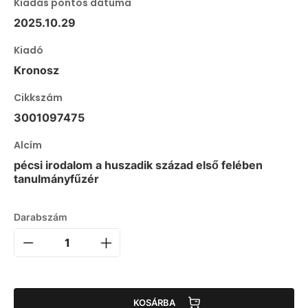
Kiadás pontos dátuma
2025.10.29
Kiadó
Kronosz
Cikkszám
3001097475
Alcím
pécsi irodalom a huszadik század első felében
tanulmányfűzér
Darabszám
KOSÁRBA