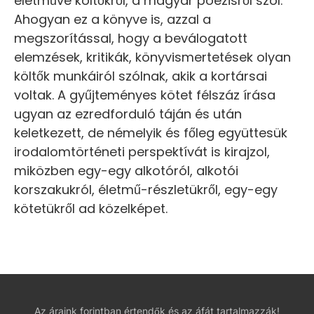
életműve költőkről, a magyar poézisről szól.
Ahogyan ez a könyve is, azzal a
megszorítással, hogy a beválogatott
elemzések, kritikák, könyvismertetések olyan
költők munkáiról szólnak, akik a kortársai
voltak. A gyűjteményes kötet félszáz írása
ugyan az ezredforduló táján és után
keletkezett, de némelyik és főleg együttesük
irodalomtörténeti perspektívát is kirajzol,
miközben egy-egy alkotóról, alkotói
korszakukról, életmű-részletükről, egy-egy
kötetükről ad közelképet.
Az áraink forintban értendők és az áfát tartalmazzák!