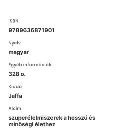
ISBN
9789636871901
Nyelv
magyar
Egyéb információk
328 o.
Kiadó
Jaffa
Alcím
szuperélelmiszerek a hosszú és
minőségi élethez