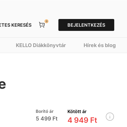
0
ETES KERESÉS
BEJELENTKEZÉS
KELLO Diákkönyvtár
Hírek és blog
e
Borító ár
Kötött ár
5 499 Ft
4 949 Ft