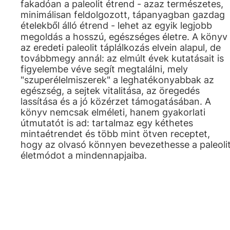
fakadóan a paleolit étrend - azaz természetes,
minimálisan feldolgozott, tápanyagban gazdag
ételekből álló étrend - lehet az egyik legjobb
megoldás a hosszú, egészséges életre. A könyv
az eredeti paleolit táplálkozás elvein alapul, de
továbbmegy annál: az elmúlt évek kutatásait is
figyelembe véve segít megtalálni, mely
"szuperélelmiszerek" a leghatékonyabbak az
egészség, a sejtek vitalitása, az öregedés
lassítása és a jó közérzet támogatásában. A
könyv nemcsak elméleti, hanem gyakorlati
útmutatót is ad: tartalmaz egy kéthetes
mintaétrendet és több mint ötven receptet,
hogy az olvasó könnyen bevezethesse a paleoli
életmódot a mindennapjaiba.