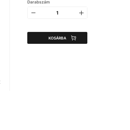
Darabszám
KOSÁRBA
t